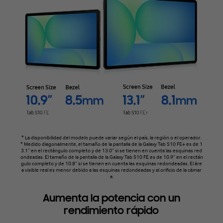
* La disponibilidad del modelo puede variar según el país, la región o el operador.
* Medido diagonalmente, el tamaño de la pantalla de la Galaxy Tab S10 FE+ es de 1
3.1” en el rectángulo completo y de 13.0” si se tienen en cuenta las esquinas red
ondeadas. El tamaño de la pantalla de la Galaxy Tab S10 FE es de 10.9” en el rectán
gulo completo y de 10.8” si se tienen en cuenta las esquinas redondeadas. El áre
a visible real es menor debido a las esquinas redondeadas y al orificio de la cámar
a.
Aumenta la potencia con un
rendimiento rápido