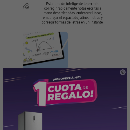
Esta función inteligente te permite
corregir rápidamente notas escritas a
mano desordenadas: enderezar líneas,
emparejar el espaciado, alinear letras y
corregir formas de letras en un instante.

Presionar una sola vez. El
acceso a la AI
Toca una vez la tecla de Galaxy AI para acceder al instante a
tu mundo de AI. Personaliza el botón con tu asistente de AI
preferido para simplificar el flujo y obtener ayuda
inteligente en un instante.