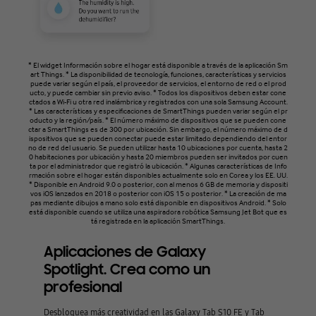
* El widget Información sobre el hogar está disponible a través de la aplicación Sm
art Things. * La disponibilidad de tecnología, funciones, características y servicios
puede variar según el país, el proveedor de servicios, el entorno de red o el prod
ucto, y puede cambiar sin previo aviso. * Todos los dispositivos deben estar cone
ctados a Wi-Fi u otra red inalámbrica y registrados con una sola Samsung Account.
* Las características y especificaciones de SmartThings pueden variar según el pr
oducto y la región/país. * El número máximo de dispositivos que se pueden cone
ctar a SmartThings es de 300 por ubicación. Sin embargo, el número máximo de d
ispositivos que se pueden conectar puede estar limitado dependiendo del entor
no de red del usuario. Se pueden utilizar hasta 10 ubicaciones por cuenta, hasta 2
0 habitaciones por ubicación y hasta 20 miembros pueden ser invitados por cuen
ta por el administrador que registró la ubicación. * Algunas características de Info
rmación sobre el hogar están disponibles actualmente solo en Corea y los EE. UU.
* Disponible en Android 9.0 o posterior, con al menos 6 GB de memoria y dispositi
vos iOS lanzados en 2018 o posterior con iOS 15 o posterior. * La creación de ma
pas mediante dibujos a mano solo está disponible en dispositivos Android. * Solo
está disponible cuando se utiliza una aspiradora robótica Samsung Jet Bot que es
tá registrada en la aplicación SmartThings.
Aplicaciones de Galaxy
Spotlight. Crea como un
profesional
Desbloquea más creatividad en las Galaxy Tab S10 FE y Tab