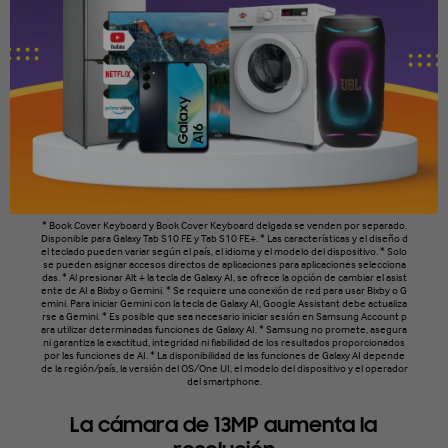
* Book Cover Keyboard y Book Cover Keyboard delgada se venden por separado.
Disponible para Galaxy Tab S10 FE y Tab S10 FE+. * Las características y el diseño d
el teclado pueden variar según el país, el idioma y el modelo del dispositivo. * Solo
se pueden asignar accesos directos de aplicaciones para aplicaciones selecciona
das. * Al presionar Alt + la tecla de Galaxy AI, se ofrece la opción de cambiar el asist
ente de AI a Bixby o Gemini. * Se requiere una conexión de red para usar Bixby o G
emini. Para iniciar Gemini con la tecla de Galaxy AI, Google Assistant debe actualiza
rse a Gemini. * Es posible que sea necesario iniciar sesión en Samsung Account p
ara utilizar determinadas funciones de Galaxy AI. * Samsung no promete, asegura
ni garantiza la exactitud, integridad ni fiabilidad de los resultados proporcionados
por las funciones de AI. * La disponibilidad de las funciones de Galaxy AI depende
de la región/país, la versión del OS/One UI, el modelo del dispositivo y el operador
del smartphone.
La cámara de 13MP aumenta la