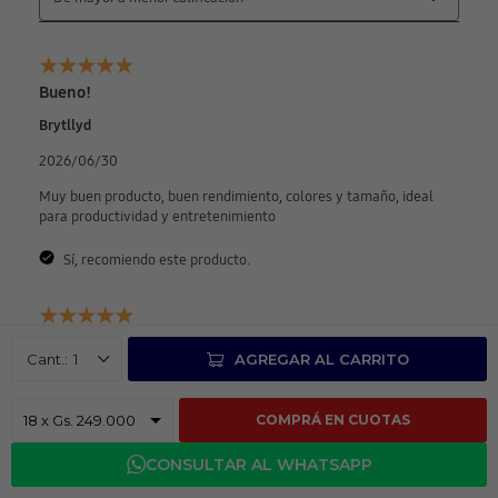
Bueno!
Brytllyd
2026/06/30
Muy buen producto, buen rendimiento, colores y tamaño, ideal
para productividad y entretenimiento
Sí, recomiendo este producto.
Portátil
1
AGREGAR AL CARRITO
Philip
2026/05/31
COMPRÁ EN CUOTAS
Tengo un mes de tener la tableta, estoy muy satisfecho, es
CONSULTAR AL WHATSAPP
liviana, ágil y compacta para el uso que le brindo, utilizo
ofimatica 365, correo electrónico, redes sociales y sobre todo