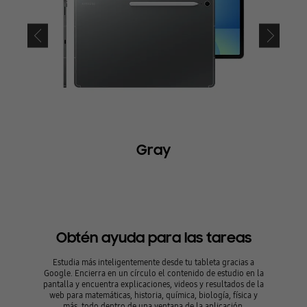
Gray
Obtén ayuda para las tareas
Obt
Estudia más inteligentemente desde tu tableta gracias a
Estudia 
Google. Encierra en un círculo el contenido de estudio en la
Google. En
pantalla y encuentra explicaciones, videos y resultados de la
pantalla y
web para matemáticas, historia, química, biología, física y
web para 
más, todo dentro de una ventana de la aplicación.
más, 