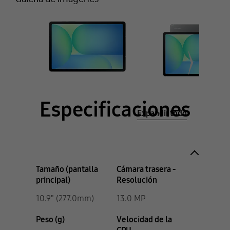
Especificaciones
Expandir todo
Tamaño (pantalla
Cámara trasera -
principal)
Resolución
10.9" (277.0mm)
13.0 MP
Peso (g)
Velocidad de la
CPU