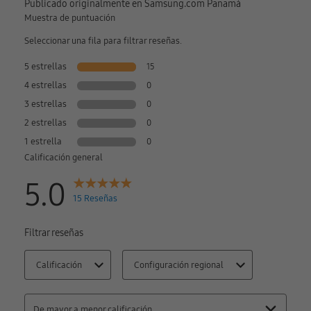
Publicado originalmente en Samsung.com Panamá
Muestra de puntuación
Seleccionar una fila para filtrar reseñas.
5 estrellas
15
4 estrellas
0
3 estrellas
0
2 estrellas
0
1 estrella
0
Calificación general
5.0
15 Reseñas
Filtrar reseñas
Calificación
Configuración regional
De mayor a menor calificación