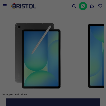


Imagen Ilustrativa