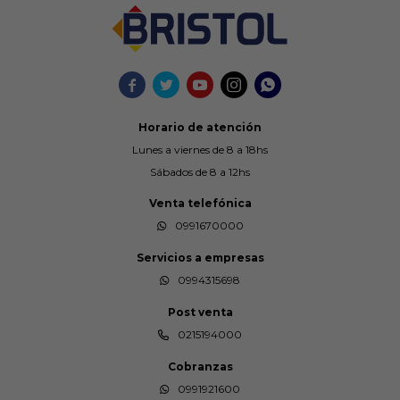





Horario de atención
Lunes a viernes de 8 a 18hs
Sábados de 8 a 12hs
Venta telefónica
0991670000
Servicios a empresas
0994315698
Post venta
0215194000
Cobranzas
0991921600