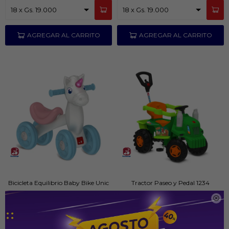
Bicicleta Equilibrio Baby Bike Unic
Tractor Paseo y Pedal 1234
1145

PYG
199.000
PYG
639.000