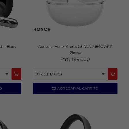
th - Black
Auricular Honor Choice X8I VLN-ME00WRT
Blanco
PYG
189.000