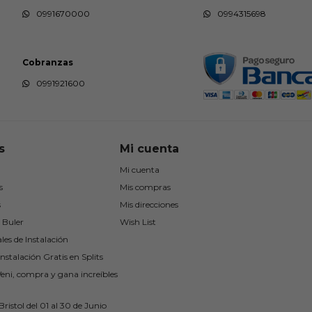
0991670000
0994315698
Cobranzas
0991921600
s
Mi cuenta
Mi cuenta
s
Mis compras
s
Mis direcciones
 Buler
Wish List
les de Instalación
nstalación Gratis en Splits
Veni, compra y gana increíbles
ristol del 01 al 30 de Junio