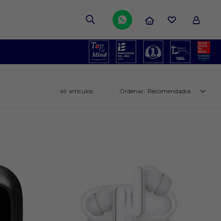

49 artículos
Recomendados