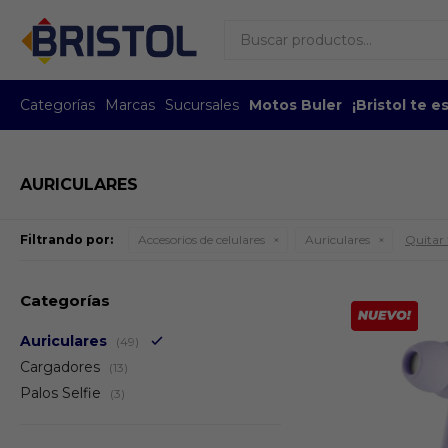
Categorías
Marcas
Sucursales
Motos Buler
¡Bristol te 
AURICULARES
Filtrando por:
Accesorios de celulares
Auriculares
Quitar f
Categorías
Auriculares
(49)
Cargadores
(13)
Palos Selfie
(3)