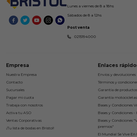
Lunes a viernes de 8 a 18hs
Sábados de 8 a 12hs





Post venta
0215194000
Empresa
Enlaces rápido
Nuestra Empresa
Envíos y devoluciones
Contacto
Términos y condicione
Sucursales
Garantía de producto
Pagar mi cuota
Garantía motocicletas
Trabaja con nosotros
Bases y Condiciones Va
Activa tu ASO
Bases y Condiciones - I
Ventas Corporativas
Bases y Condiciones "
premios"
¡Tu lista de bodas en Bristol!
El Mundial Se Vive En B