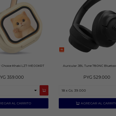
or Choice Khaki LZT-ME00KRT
Auricular JBL Tune 780NC Bluetoo
YG
359.000
PYG
529.000