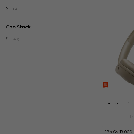
Si
(8)
Con Stock
Si
(49)
Auricular JBL 
P