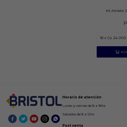
Kit Athletic 
P
Horario de atención
Lunes a viernes de 8 a 18hs
Sábados de 8 a 12hs





Post venta