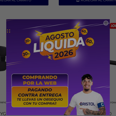

preno 3Kg Athletic Acat15102
Equipo de Remo Athletic Atro
PYG
139.000
PYG
1.354.000