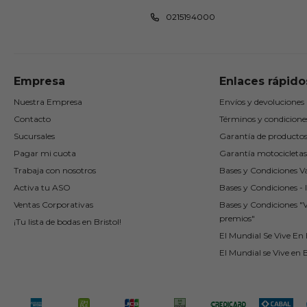
0215194000
Empresa
Enlaces rápido
Nuestra Empresa
Envíos y devoluciones
Contacto
Términos y condicione
Sucursales
Garantía de producto
Pagar mi cuota
Garantía motocicletas
Trabaja con nosotros
Bases y Condiciones Va
Activa tu ASO
Bases y Condiciones - I
Ventas Corporativas
Bases y Condiciones "
premios"
¡Tu lista de bodas en Bristol!
El Mundial Se Vive En B
El Mundial se Vive en B