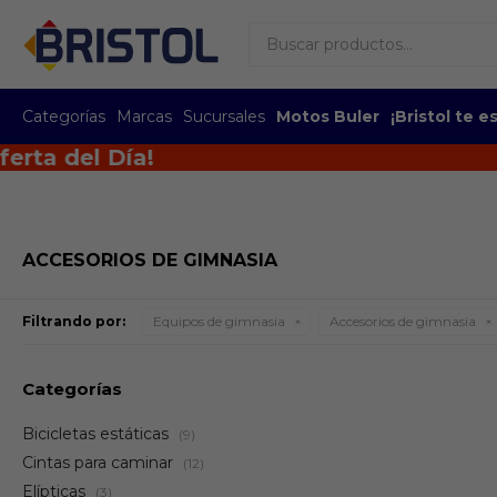
Categorías
Marcas
Sucursales
Motos Buler
¡Bristol te 
del Día!
ACCESORIOS DE GIMNASIA
Filtrando por:
Equipos de gimnasia
Accesorios de gimnasia
Categorías
Bicicletas estáticas
(9)
Cintas para caminar
(12)
Elípticas
(3)