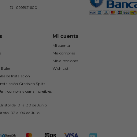
0991921600
s
Mi cuenta
Mi cuenta
s
Mis compras
s
Mis direcciones
 Buler
Wish List
les de Instalación
nstalación Gratis en Splits
Veni, compra y gana increíbles
ristol del 01 al 30 de Junio
ristol 02 al 04 de Julio