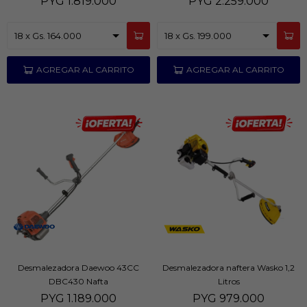
PYG
1.819.000
PYG
2.259.000
Desmalezadora Daewoo 43CC
Desmalezadora naftera Wasko 1,2
DBC430 Nafta
Litros
PYG
1.189.000
PYG
979.000