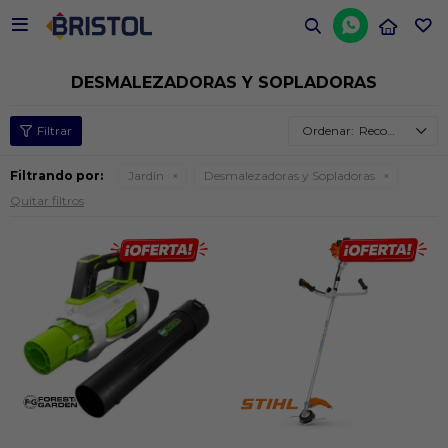


DESMALEZADORAS Y SOPLADORAS
Recomendados
Filtrando por:
Jardín
Desmalezadoras y Sopladoras
Quitar filtros