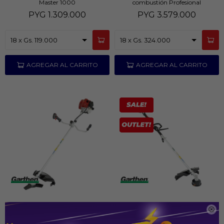
Master 1000
combustión Profesional
PYG
1.309.000
PYG
3.579.000
Desmalezadora a Gasolina Garthen
Desmalezadora Garthen

CG 5500W
Multifuncional CGM-4500