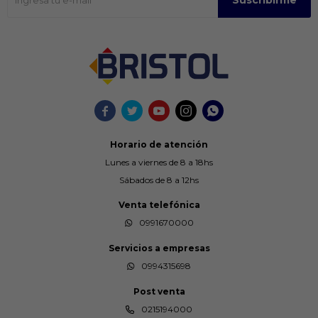
Suscribirme





Horario de atención
Lunes a viernes de 8 a 18hs
Sábados de 8 a 12hs
Venta telefónica
0991670000
Servicios a empresas
0994315698
Post venta
0215194000