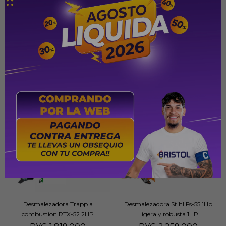
PYG
1.469.000
PYG
2.269.000
Desmalezadora Trapp a
Desmalezadora Stihl Fs-55 1Hp
combustion RTX-52 2HP
Ligera y robusta 1HP