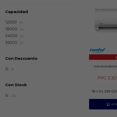
Capacidad
12000
(6)
18000
(4)
24000
(3)
36000
(2)
Con Descuento
Aire Acondicio
Si
(1)
PYG
3.3
Con Stock
Si
(25)