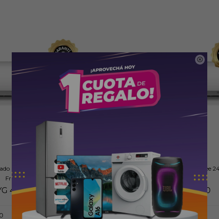

nado Split Comfee 24000 BTU
Aire Acondicionado Split Comfee 
Frio/Calor
Frio/Calor
YG
4.459.000
PYG
4.519.000