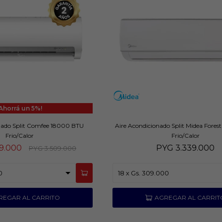
5
nado Split Comfee 18000 BTU
Aire Acondicionado Split Midea Fore
Frio/Calor
Frio/Calor
09.000
PYG
3.339.000
PYG
3.509.000