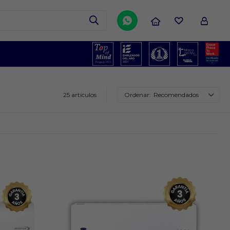

25 artículos
Recomendados