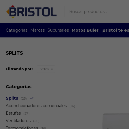
Categorías
Marcas
Sucursales
Motos Buler
¡Bristol te 
SPLITS
Filtrando por:
Splits
Categorías
Splits
(25)
Acondicionadores comerciales
(14)
Estufas
(27)
Ventiladores
(26)
Termocalefones
(16)