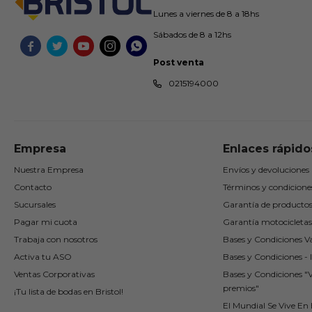
Lunes a viernes de 8 a 18hs
Sábados de 8 a 12hs





Post venta
0215194000
Empresa
Enlaces rápido
Nuestra Empresa
Envíos y devoluciones
Contacto
Términos y condicione
Sucursales
Garantía de producto
Pagar mi cuota
Garantía motocicletas
Trabaja con nosotros
Bases y Condiciones Va
Activa tu ASO
Bases y Condiciones - I
Ventas Corporativas
Bases y Condiciones "
premios"
¡Tu lista de bodas en Bristol!
El Mundial Se Vive En B