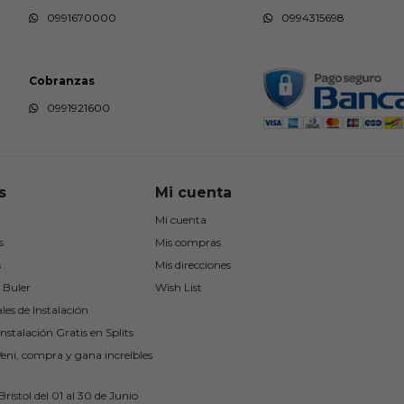
0991670000
0994315698
Cobranzas
0991921600
s
Mi cuenta
Mi cuenta
s
Mis compras
s
Mis direcciones
 Buler
Wish List
les de Instalación
nstalación Gratis en Splits
Veni, compra y gana increíbles
ristol del 01 al 30 de Junio