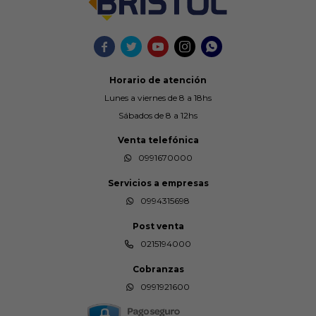





Horario de atención
Lunes a viernes de 8 a 18hs
Sábados de 8 a 12hs
Venta telefónica
0991670000
Servicios a empresas
0994315698
Post venta
0215194000
Cobranzas
0991921600