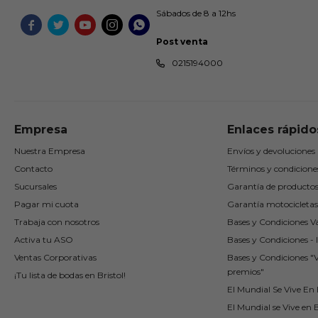
Sábados de 8 a 12hs





Post venta
0215194000
Empresa
Enlaces rápido
Nuestra Empresa
Envíos y devoluciones
Contacto
Términos y condicione
Sucursales
Garantía de producto
Pagar mi cuota
Garantía motocicletas
Trabaja con nosotros
Bases y Condiciones Va
Activa tu ASO
Bases y Condiciones - I
Ventas Corporativas
Bases y Condiciones "
premios"
¡Tu lista de bodas en Bristol!
El Mundial Se Vive En B
El Mundial se Vive en B