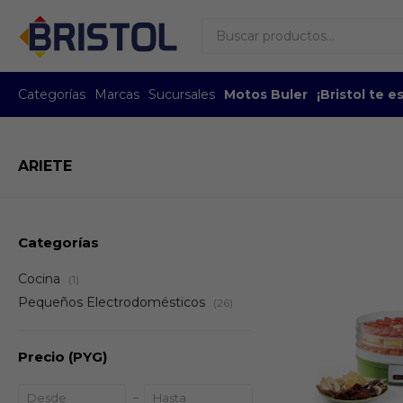
Categorías
Marcas
Sucursales
Motos Buler
¡Bristol te 
ARIETE
Categorías
Cocina
(1)
Pequeños Electrodomésticos
(26)
Precio
(PYG)