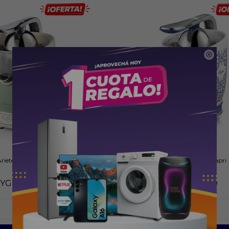

riete Vintage Crema/Verde
Exprimidor Ariete Capri
YG
679.000
PYG
769.000