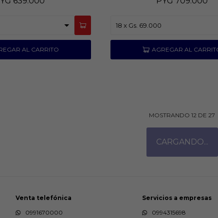
YG
639.000
PYG
709.000
MOSTRANDO
12
DE
27
Venta telefónica
Servicios a empresas
0991670000
0994315698