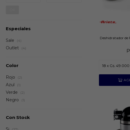
OK
Especiales
Deshidratador de 
Sale
(4)
Outlet
(4)
P
Color
Rojo
(2)
Azul
(1)
Verde
(2)
Negro
(1)
Con Stock
Si
(27)