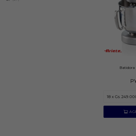
Batidora 
P