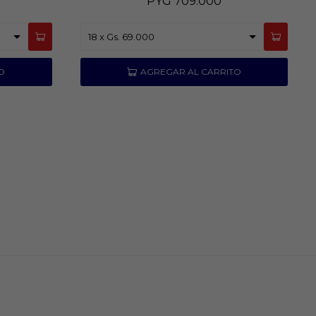
PYG
709.000