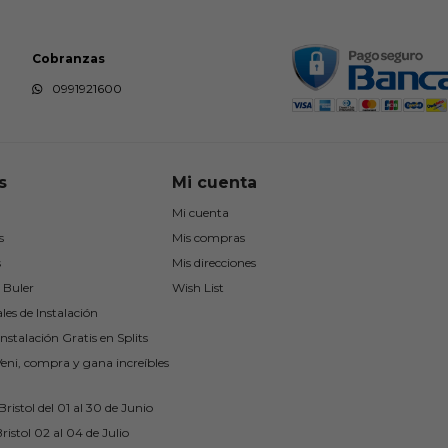
Cobranzas
0991921600
s
Mi cuenta
Mi cuenta
s
Mis compras
s
Mis direcciones
 Buler
Wish List
les de Instalación
nstalación Gratis en Splits
Veni, compra y gana increíbles
ristol del 01 al 30 de Junio
ristol 02 al 04 de Julio