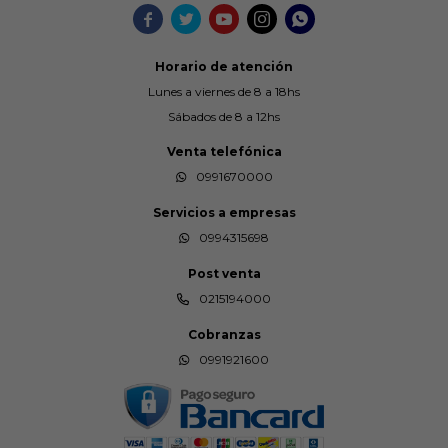





Horario de atención
Lunes a viernes de 8 a 18hs
Sábados de 8 a 12hs
Venta telefónica
0991670000
Servicios a empresas
0994315698
Post venta
0215194000
Cobranzas
0991921600