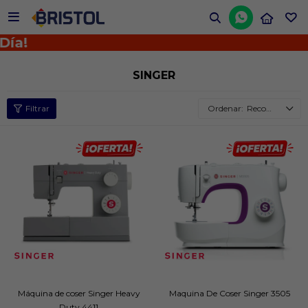


ía!
SINGER
Recomendados
Máquina de coser Singer Heavy
Maquina De Coser Singer 3505
Duty 4411