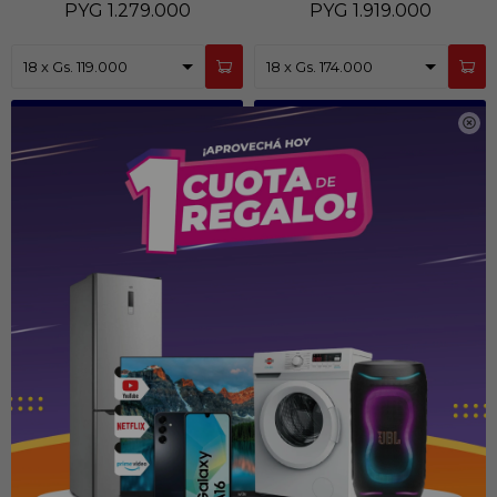
PYG
1.279.000
PYG
1.919.000

Máquina de coser familiar Singer
M2505
PYG
1.699.000