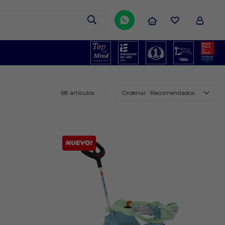

68 artículos
Recomendados