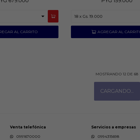
YG
679.000
PYG
159.000
MOSTRANDO
12
DE
68
Venta telefónica
Servicios a empresas
0991670000
0994315698