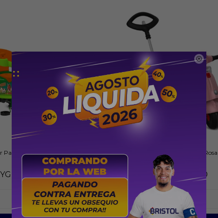

r Paseo y Pedal 1234
Triciclo Banderetta Pedal Rosa
YG
639.000
PYG
339.000