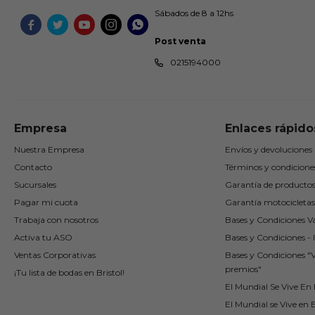
Sábados de 8 a 12hs





Post venta
0215194000
Empresa
Enlaces rápido
Nuestra Empresa
Envíos y devoluciones
Contacto
Términos y condicione
Sucursales
Garantía de producto
Pagar mi cuota
Garantía motocicletas
Trabaja con nosotros
Bases y Condiciones Va
Activa tu ASO
Bases y Condiciones - I
Ventas Corporativas
Bases y Condiciones "
premios"
¡Tu lista de bodas en Bristol!
El Mundial Se Vive En B
El Mundial se Vive en B