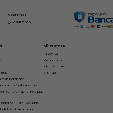
Cobranzas
0991921600
s
Mi cuenta
Mi cuenta
s
Mis compras
s
Mis direcciones
 Buler
Wish List
les de Instalación
nstalación Gratis en Splits
Veni, compra y gana increíbles
ristol del 01 al 30 de Junio
ristol 02 al 04 de Julio