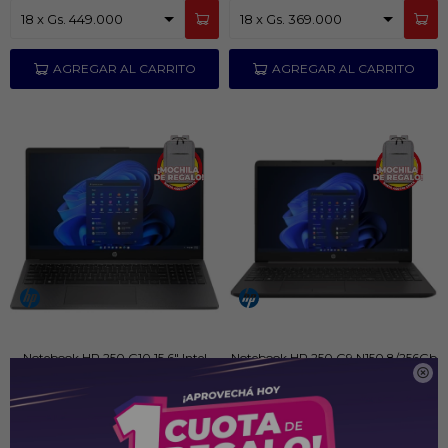
Notebook HP 250 G10 15.6" Intel
Notebook HP 250 G9 N150 8/256Gb

Core i3-N305 256/8GB
PYG
3.179.000
PYG
2.169.000