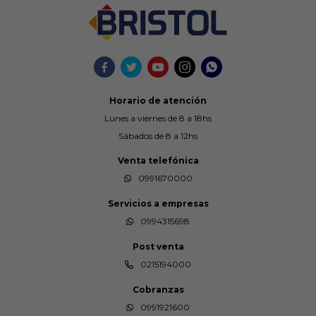





Horario de atención
Lunes a viernes de 8 a 18hs
Sábados de 8 a 12hs
Venta telefónica
0991670000
Servicios a empresas
0994315698
Post venta
0215194000
Cobranzas
0991921600