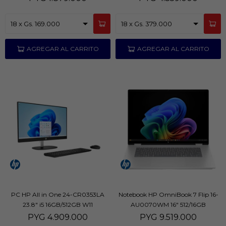
PC HP All in One 24-CR0353LA
Notebook HP OmniBook 7 Flip 16-
23.8" i5 16GB/512GB W11
AU0070WM 16" 512/16GB
PYG
4.909.000
PYG
9.519.000