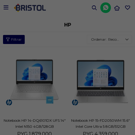


HP
Recomendados
Notebook HP 14-DQ6101DX UFS 14"
Notebook HP 15-FD2050WM 15.6"
Intel N150 4GB/128GB
Intel Core Ultra 5 8GB/512GB
PYG
1.879.000
PYG
4.359.000