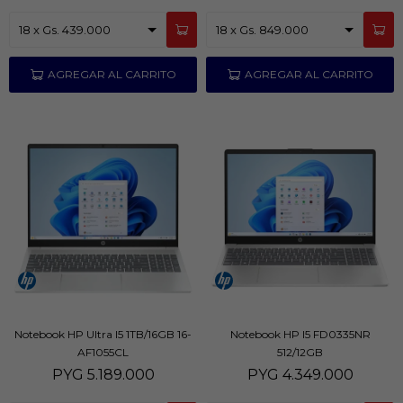
Notebook HP Ultra I5 1TB/16GB 16-
Notebook HP I5 FD0335NR
AF1055CL
512/12GB
PYG
5.189.000
PYG
4.349.000