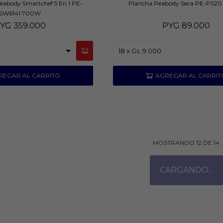
eabody Smartchef 5 En 1 PE-
Plancha Peabody Seca PE-PS2
SW6141 700W
YG
359.000
PYG
89.000
MOSTRANDO
12
DE
14