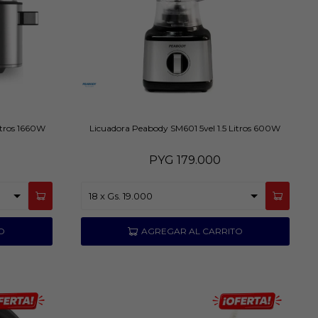
litros 1660W
Licuadora Peabody SM601 5vel 1.5 Litros 600W
PYG
179.000