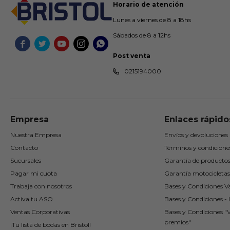
Horario de atención
Lunes a viernes de 8 a 18hs
Sábados de 8 a 12hs





Post venta
0215194000
Empresa
Enlaces rápido
Nuestra Empresa
Envíos y devoluciones
Contacto
Términos y condicione
Sucursales
Garantía de producto
Pagar mi cuota
Garantía motocicletas
Trabaja con nosotros
Bases y Condiciones Va
Activa tu ASO
Bases y Condiciones - I
Ventas Corporativas
Bases y Condiciones "
premios"
¡Tu lista de bodas en Bristol!