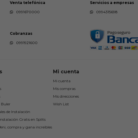
Venta telefónica
Servicios a empresas
0991670000
0994315698
Cobranzas
0991921600
s
Mi cuenta
Mi cuenta
s
Mis compras
s
Mis direcciones
 Buler
Wish List
les de Instalación
nstalación Gratis en Splits
Veni, compra y gana increíbles