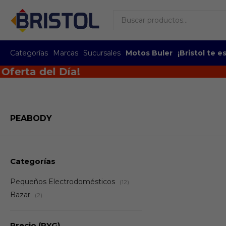
Categorías
Marcas
Sucursales
Motos Buler
¡Bristol te 
a del Día!
PEABODY
Categorías
Pequeños Electrodomésticos
(12)
Bazar
(2)
Precio
(PYG)