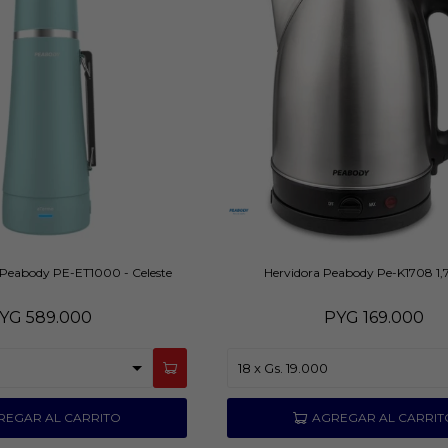
 Peabody PE-ET1000 - Celeste
Hervidora Peabody Pe-K1708 1,7
YG
589.000
PYG
169.000