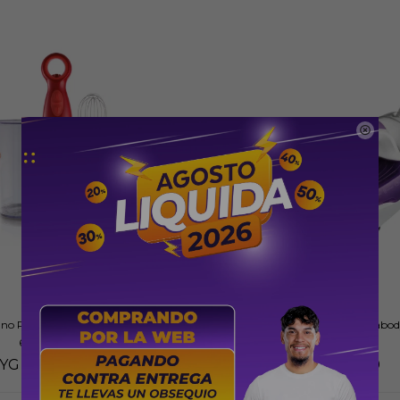

Mano Peabody PE-LM322R Rojo
Plancha Inalambrica a Vapor Peabo
600W
2400W
YG
289.000
PYG
269.000