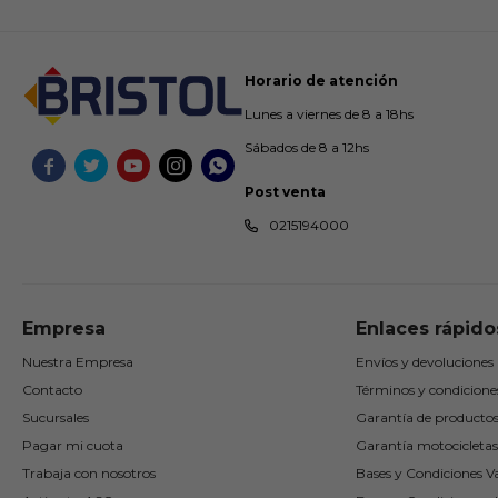
Horario de atención
Lunes a viernes de 8 a 18hs
Sábados de 8 a 12hs





Post venta
0215194000
Empresa
Enlaces rápido
Nuestra Empresa
Envíos y devoluciones
Contacto
Términos y condicione
Sucursales
Garantía de producto
Pagar mi cuota
Garantía motocicletas
Trabaja con nosotros
Bases y Condiciones Va