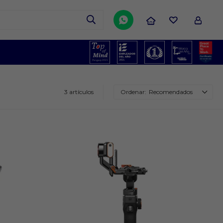

3 artículos
Recomendados