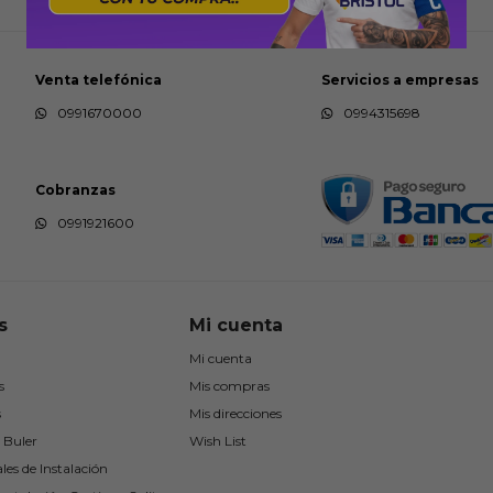
Venta telefónica
Servicios a empresas
0991670000
0994315698
Cobranzas
0991921600
s
Mi cuenta
Mi cuenta
s
Mis compras
s
Mis direcciones
 Buler
Wish List
les de Instalación