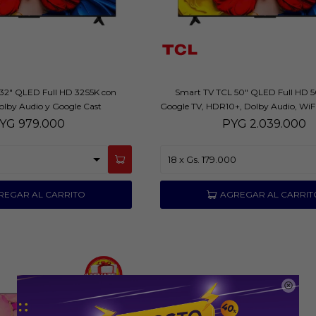
32" QLED Full HD 32S5K con
Smart TV TCL 50" QLED Full HD 
lby Audio y Google Cast
Google TV, HDR10+, Dolby Audio, WiFi
5.0
YG
979.000
PYG
2.039.000
