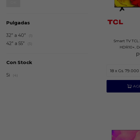
OK
Pulgadas
32” a 40”
(1)
Smart TV TCL 
42” a 55”
(3)
HDR10+, Do
P
Con Stock
Si
(4)