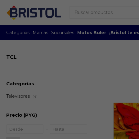
Categorías
Marcas
Sucursales
Motos Buler
¡Bristol te 
TCL
Categorías
Televisores
(4)
Precio
(PYG)