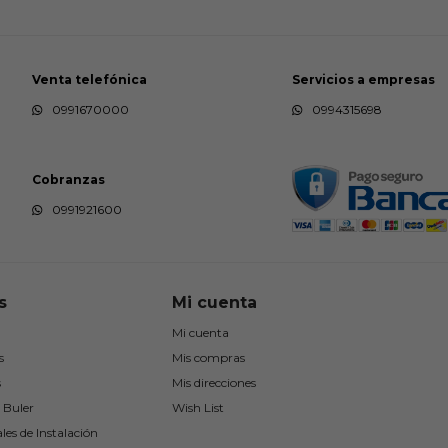
Venta telefónica
Servicios a empresas
0991670000
0994315698
Cobranzas
0991921600
s
Mi cuenta
Mi cuenta
s
Mis compras
s
Mis direcciones
 Buler
Wish List
les de Instalación