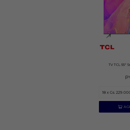
TV TCL 55" 
P