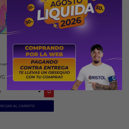
Smart P635 Google 4K UHD
YG
2.199.000