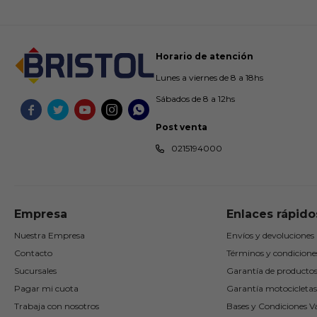
Horario de atención
Lunes a viernes de 8 a 18hs
Sábados de 8 a 12hs





Post venta
0215194000
Empresa
Enlaces rápido
Nuestra Empresa
Envíos y devoluciones
Contacto
Términos y condicione
Sucursales
Garantía de producto
Pagar mi cuota
Garantía motocicletas
Trabaja con nosotros
Bases y Condiciones Va