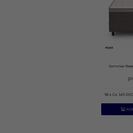
Sommier Bede
P