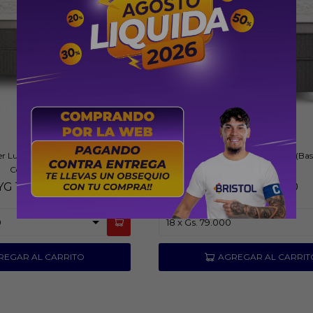
r Luna 160x200 cm (Base +
Sommier Beder Luna 90x190 cm (Bas
Colchón)
YG
1.609.000
PYG
879.000