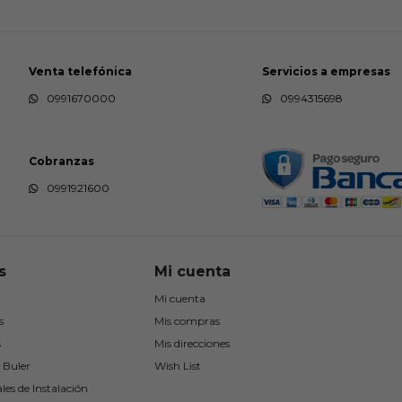
Venta telefónica
Servicios a empresas
0991670000
0994315698
Cobranzas
0991921600
s
Mi cuenta
Mi cuenta
s
Mis compras
s
Mis direcciones
 Buler
Wish List
les de Instalación