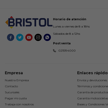
Horario de atención
Lunes a viernes de 8 a 18hs
Sábados de 8 a 12hs





Post venta
0215194000
Empresa
Enlaces rápido
Nuestra Empresa
Envíos y devoluciones
Contacto
Términos y condicione
Sucursales
Garantía de producto
Pagar mi cuota
Garantía motocicletas
Trabaja con nosotros
Bases y Condiciones Va