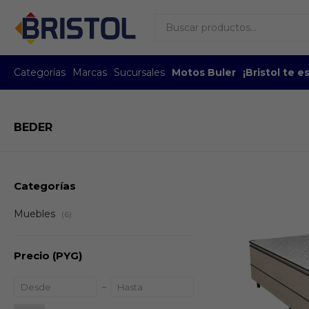
Categorías
Marcas
Sucursales
Motos Buler
¡Bristol te 
BEDER
Categorías
Muebles
(6)
Precio
(PYG)