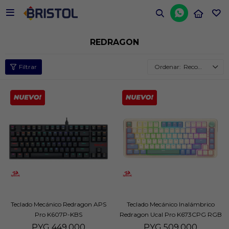


REDRAGON
Recomendados
Teclado Mecánico Redragon APS
Teclado Mecánico Inalámbrico
Pro K607P-KBS
Redragon Ucal Pro K673CPG RGB
Crema
PYG
449.000
PYG
509.000