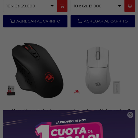
Mouse Gamer Inalámbrico
Mouse Gamer Redragon King 1K

Redragon Gainer M656 Negro
M916 Pro
PYG
159.000
PYG
339.000