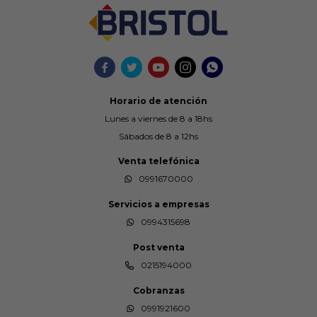





Horario de atención
Lunes a viernes de 8 a 18hs
Sábados de 8 a 12hs
Venta telefónica
0991670000
Servicios a empresas
0994315698
Post venta
0215194000
Cobranzas
0991921600