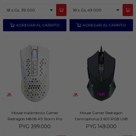
Mouse Inalámbrico Gamer
Mouse Gamer Redragon
Redragon M808-KS Storm Pro
Centrophorus 2 601-RGB USB
Blanco
Negro
PYG
399.000
PYG
149.000