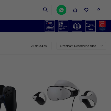

21 artículos
Recomendados