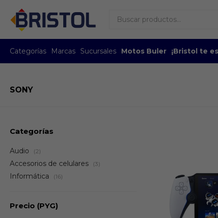
Categorías
Marcas
Sucursales
Motos Buler
¡Bristol te 
SONY
Categorías
Audio
(2)
Accesorios de celulares
(3)
Informática
(16)
Precio
(PYG)