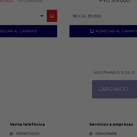
9.000
PYG
319.000
PYG
819.000
MOSTRANDO
12
DE
21
Venta telefónica
Servicios a empresas
0991670000
0994315698