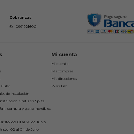
Cobranzas
0991921600
s
Mi cuenta
Mi cuenta
s
Mis compras
s
Mis direcciones
 Buler
Wish List
les de Instalación
nstalación Gratis en Splits
Veni, compra y gana increíbles
ristol del 01 al 30 de Junio
ristol 02 al 04 de Julio