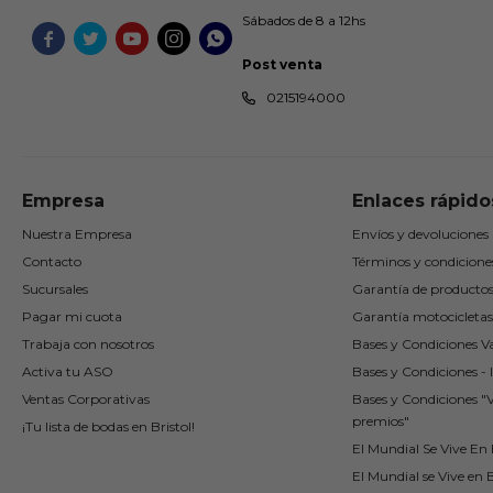
Sábados de 8 a 12hs





Post venta
0215194000
Empresa
Enlaces rápido
Nuestra Empresa
Envíos y devoluciones
Contacto
Términos y condicione
Sucursales
Garantía de producto
Pagar mi cuota
Garantía motocicletas
Trabaja con nosotros
Bases y Condiciones Va
Activa tu ASO
Bases y Condiciones - I
Ventas Corporativas
Bases y Condiciones "
premios"
¡Tu lista de bodas en Bristol!
El Mundial Se Vive En B
El Mundial se Vive en B