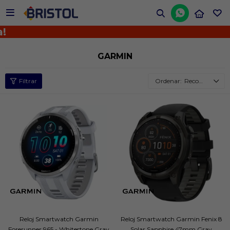


¡
GARMIN
Recomendados
Reloj Smartwatch Garmin
Reloj Smartwatch Garmin Fenix 8
Forerunner 965 - Whitestone Gray
Solar Sapphire 47mm Gray