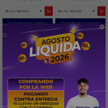

Reloj Smartwatch Garmin
Reloj Gps Garmin Forerunner 55
Vivoactive 5 - Slate/Black
42mm Negro
PYG
2.499.000
PYG
1.619.000