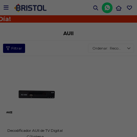


ía!
AUII
Recomendados
Decodificador AUII de TV Digital
C/Antena