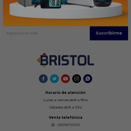
Recibir ofertas y promociones
Suscríbase para obtener información sobre productos y cupones
Suscribirme





Horario de atención
Lunes a viernes de 8 a 18hs
Sábados de 8 a 12hs
Venta telefónica
0991670000