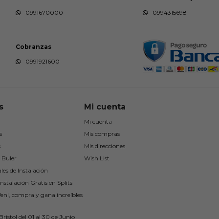
0991670000
0994315698
Cobranzas
0991921600
s
Mi cuenta
Mi cuenta
s
Mis compras
s
Mis direcciones
 Buler
Wish List
les de Instalación
nstalación Gratis en Splits
Veni, compra y gana increíbles
ristol del 01 al 30 de Junio