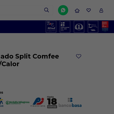

nado Split Comfee
/Calor