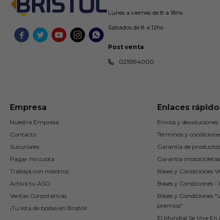
Lunes a viernes de 8 a 18hs
Sábados de 8 a 12hs





Post venta
0215194000
Empresa
Enlaces rápido
Nuestra Empresa
Envíos y devoluciones
Contacto
Términos y condicione
Sucursales
Garantía de producto
Pagar mi cuota
Garantía motocicletas
Trabaja con nosotros
Bases y Condiciones Va
Activa tu ASO
Bases y Condiciones - I
Ventas Corporativas
Bases y Condiciones "
premios"
¡Tu lista de bodas en Bristol!
El Mundial Se Vive En B