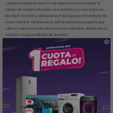
cualquier trabajo pequeño o de gran porte para realizar el
trabajo de manera eficiente, es económico ya que el precio
del disco de corte y desbaste es más bajo que amoladoras de
mayor tamaño. También es lo suficientemente pequeña que
cabe en espacios reducidos, como por ejemplo, debajo de un
vehículo o lugares difíciles de alcanzar.

Características Técnicas.
Amoladora Makita 9557 tiene un cuerpo de pequeña
circunferencia para una fácil manipulación
Bloqueo del eje para un fácil cambio de disco.
Motor de gran eficiencia suficiente para corte en
concreto y alta resistencia al calor.
Amoladora angular con engranajes reforzados.
Su tamaño pequeño facilita su transporte.
Cabezal hermético para evitar pérdidas de aceite.
Posibilidad de variar la posición del cabezal cada 90º.