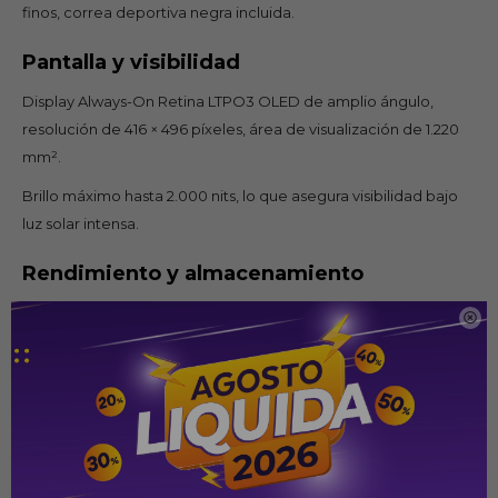
finos, correa deportiva negra incluida.
Pantalla y visibilidad
Display Always-On Retina LTPO3 OLED de amplio ángulo,
resolución de 416 × 496 píxeles, área de visualización de 1.220
mm².
Brillo máximo hasta 2.000 nits, lo que asegura visibilidad bajo
luz solar intensa.
Rendimiento y almacenamiento
Chip S10 con procesador dual-core de 64 bits y Neural Engine

de 4 núcleos.
Almacenamiento interno de 64 GB, lo que permite guardar
aplicaciones, música, datos de salud, etc.
Funciones de salud y bienestar
Sensores avanzados: sensor eléctrico de frecuencia cardiaca,