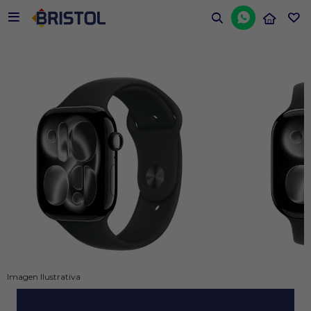


Imagen Ilustrativa