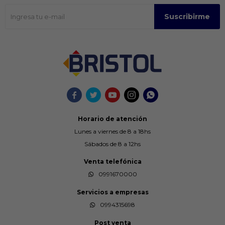
Suscribirme





Horario de atención
Lunes a viernes de 8 a 18hs
Sábados de 8 a 12hs
Venta telefónica
0991670000
Servicios a empresas
0994315698
Post venta