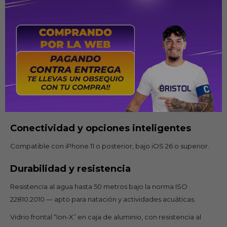
sensor óptico de tercera generación, sensor de oxígeno en
sangre (SpO₂), sensor de temperatura, brújula, altímetro
siempre activo, acelerómetro de alta fuerza-g, giroscopio de
alto rango dinámico.
Apps de salud incluidas: ECG, medición de oxígeno en sangre,
seguimiento del sueño (incluye fases de sueño y puntuación),
seguimiento del ciclo menstrual, notificaciones de ritmo
cardiaco irregular, de hipertensión, de apnea del sueño.
Conectividad y opciones inteligentes
Compatible con iPhone 11 o posterior, bajo iOS 26 o superior.
Durabilidad y resistencia
Resistencia al agua hasta 50 metros bajo la norma ISO
22810:2010 — apto para natación y actividades acuáticas.
Vidrio frontal “Ion-X” en caja de aluminio, con resistencia al