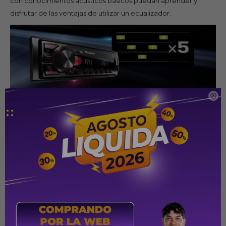
con conocimientos acústicos básicos puedan aprender y
disfrutar de las ventajas de utilizar un ecualizador.

El nuevo MVH-S235BT cuenta con tecnología inalámbrica
Bluetooth incorporada para una función manos libres más fácil
y segura de operar mientras conduces. Además, podrás
disfrutar del control y la transmisión de audio inalámbricos.