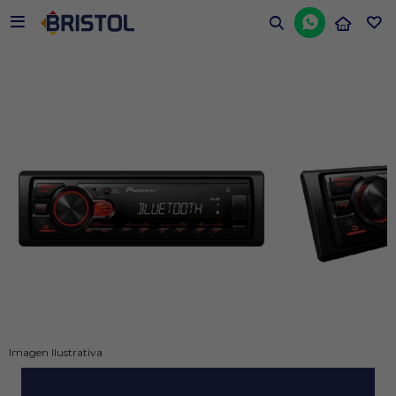


Imagen Ilustrativa