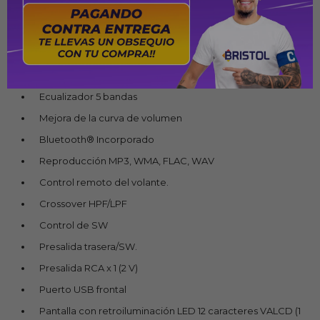
Especificaciones
Bass boost (Tecla de Acceso Directo)
Ecualizador 5 bandas
Mejora de la curva de volumen
Bluetooth® Incorporado
Reproducción MP3, WMA, FLAC, WAV
Control remoto del volante.
Crossover HPF/LPF
Control de SW
Presalida trasera/SW.
Presalida RCA x 1 (2 V)
Puerto USB frontal
Pantalla con retroiluminación LED 12 caracteres VALCD (1