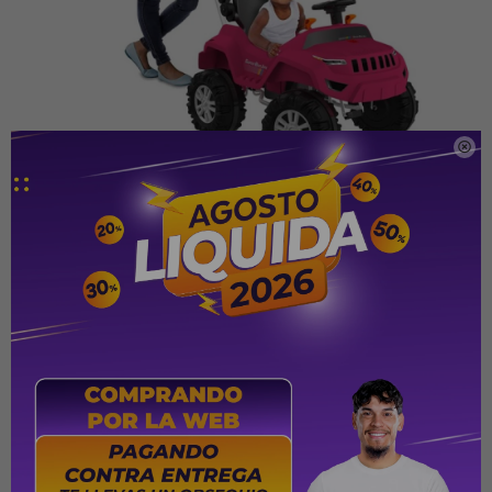

Características
FUNCIÓN DE VIAJE: El adulto conduce el SuperJeep
como un automóvil de pasajeros.
FUNCIÓN DE PEDAL: Permite que el niño juegue
libremente como un coche de pedales. Simplemente
retire la varilla y el piso.
Piso removible: convierte rápidamente el juguete entre
las funciones RIDE y PEDAL.
Varilla orientable y desmontable.
Capota plegable, retráctil y desmontable.