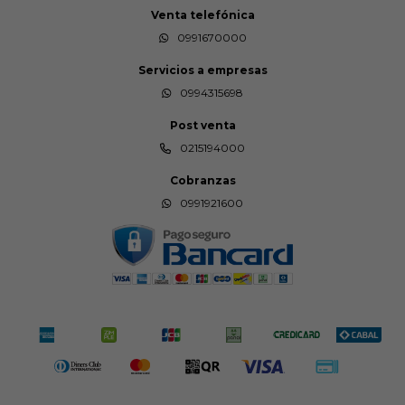
Venta telefónica
0991670000
Servicios a empresas
0994315698
Post venta
0215194000
Cobranzas
0991921600