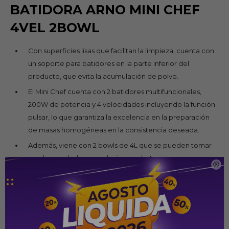
BATIDORA ARNO MINI CHEF
4VEL 2BOWL
Con superficies lisas que facilitan la limpieza, cuenta con
un soporte para batidores en la parte inferior del
producto, que evita la acumulación de polvo.
El Mini Chef cuenta con 2 batidores multifuncionales,
200W de potencia y 4 velocidades incluyendo la función
pulsar, lo que garantiza la excelencia en la preparación
de masas homogéneas en la consistencia deseada.
Además, viene con 2 bowls de 4L que se pueden tomar
en el congelador y en el microondas!

Intuitiva y versátil, la batidora se puede utilizar con o sin
pedestal, para un mayor control y precisión en la
preparación de merengues y nata montada.
4 velocidades + pulsar.