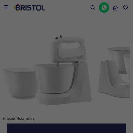


Imagen Ilustrativa