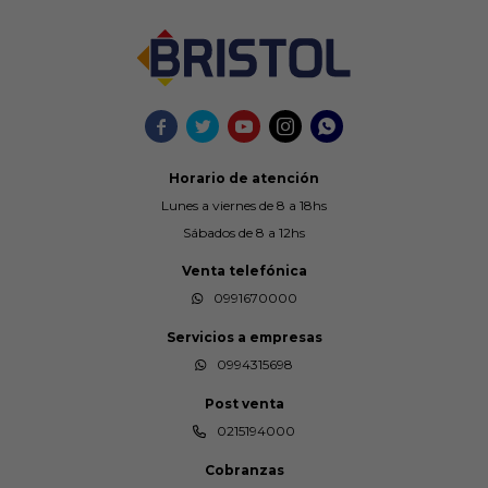





Horario de atención
Lunes a viernes de 8 a 18hs
Sábados de 8 a 12hs
Venta telefónica
0991670000
Servicios a empresas
0994315698
Post venta
0215194000
Cobranzas