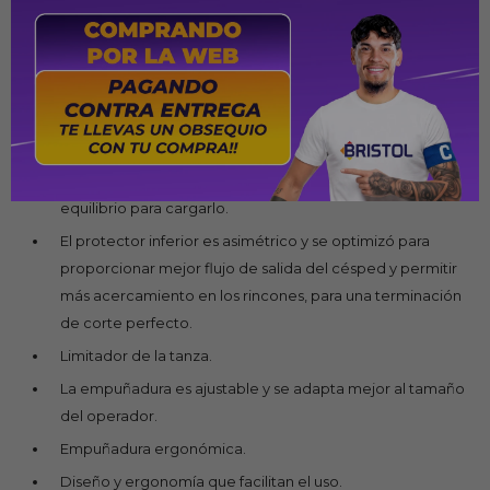
El fijacable evita que el cable eléctrico se desenchufe.
El gatillo de accionamiento más largo y anatómico
reduce el esfuerzo necesario para poner en marcha el
equipo, haciendo su uso más cómodo.
La manija incorporada al cuerpo de la bordeadora es una
excelente opción para el transporte. La posición de la
manija divide igualmente el peso del equipo y facilita el
equilibrio para cargarlo.
El protector inferior es asimétrico y se optimizó para
proporcionar mejor flujo de salida del césped y permitir
más acercamiento en los rincones, para una terminación
de corte perfecto.
Limitador de la tanza.
La empuñadura es ajustable y se adapta mejor al tamaño
del operador.
Empuñadura ergonómica.
Diseño y ergonomía que facilitan el uso.