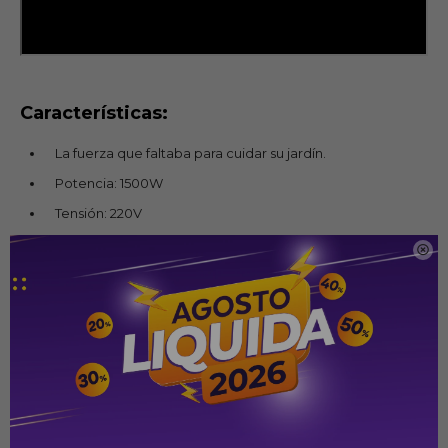
Características:
La fuerza que faltaba para cuidar su jardín.
Potencia: 1500W
Tensión: 220V
Corriente nominal: 3,1A.

Peso: 2,62kg
Dimensiones: 91x89x30cm
Rotación máxima de 11.000rpm.
Diámetro de corte: 28cm.
Tanza de 1,8mm de espesor y 8m de largo.
Abastecimiento automático de la tanza.