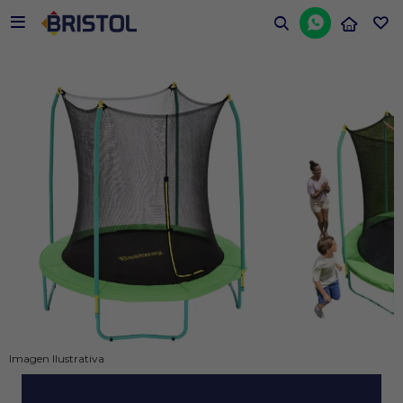


Imagen Ilustrativa