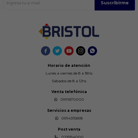
Suscribirme





Horario de atención
Lunes a viernes de 8 a 18hs
Sábados de 8 a 12hs
Venta telefónica
0991670000
Servicios a empresas
0994315698
Post venta
0215194000