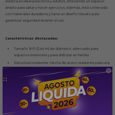
elástica es ideal para niños y adultos, ofreciendo un espacio
amplio para saltar y hacer ejercicios. Además, está construida
con materiales duraderos y tiene un diseño robusto para
garantizar seguridad durante el uso.
Características destacadas:
Tamaño: 8 Ft (2,44 m) de diámetro, adecuado para
espacios exteriores y para disfrutar en familia.
Estructura resistente: Hecha de acero resistente para una
mayor estabilidad y durabilidad.

Red de seguridad: Incluye una red de seguridad para
evitar caídas accidentales y asegurar el juego.
Fácil de montar: Viene con instrucciones claras y es
relativamente fácil de ensamblar.
Ideal para ejercicio y diversión: Perfecta para saltos,
juegos y para mejorar la coordinación y la forma física.