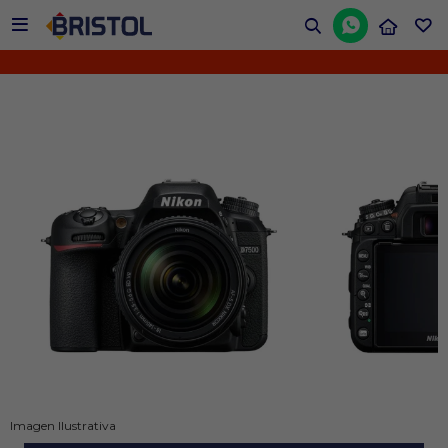


¡N
Imagen Ilustrativa