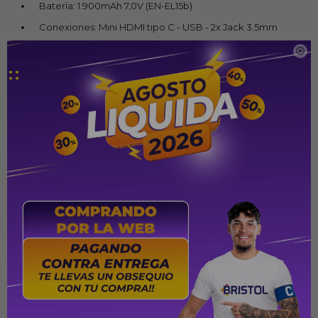
Batería: 1.900mAh 7,0V (EN-EL15b)
Conexiones: Mini HDMI tipo C - USB - 2x Jack 3.5mm
(Audio - Micrófono) - Slot para tarjeta SD

Conectividad: Wi-Fi IEEE 802.11b, IEEE 802.11g - Bluetooth
Video: 4K/UHD 30p - Full HD 1080p 50p/60p
Ángulo de visión: 170º
Visor: Réflex de objetivo único con pentaprisma al nivel
del ojo
Tipo de Cámara; DLSR
Sensibilidad ISO: ISO 100-51200 ampliable hasta ISO
1640000 (equivalente)
Camara
Enfoque: Módulo de sensor de autofoco Advanced Multi-
CAM 3500 II de Nikon con detección de fase TTL - Ajuste
de precisión, 51 puntos de enfoque (incluidos 15 sensores
en cruz; f/8 compatible con 1 sensor) - Luz de ayuda de AF