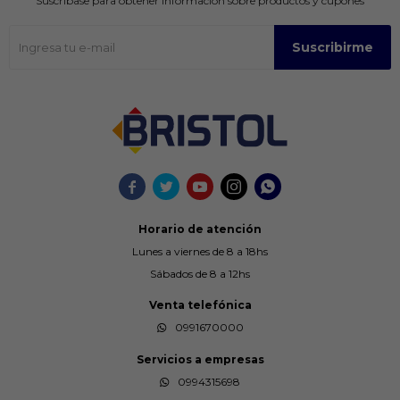
Suscríbase para obtener información sobre productos y cupones
Suscribirme





Horario de atención
Lunes a viernes de 8 a 18hs
Sábados de 8 a 12hs
Venta telefónica
0991670000
Servicios a empresas
0994315698