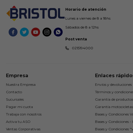
Horario de atención
Lunes a viernes de 8 a 18hs
Sábados de 8 a 12hs





Post venta
0215194000
Empresa
Enlaces rápido
Nuestra Empresa
Envíos y devoluciones
Contacto
Términos y condicione
Sucursales
Garantía de producto
Pagar mi cuota
Garantía motocicletas
Trabaja con nosotros
Bases y Condiciones Va
Activa tu ASO
Bases y Condiciones - I
Ventas Corporativas
Bases y Condiciones "