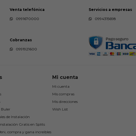
Venta telefónica
Servicios a empresas
0991670000
0994315698
Cobranzas
0991921600
s
Mi cuenta
Mi cuenta
s
Mis compras
s
Mis direcciones
 Buler
Wish List
les de Instalación
nstalación Gratis en Splits
Veni, compra y gana increíbles