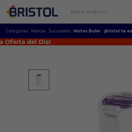
Categorías
Marcas
Sucursales
Motos Buler
¡Bristol te 
rta del Día!