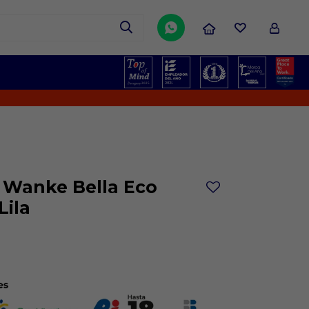

 Wanke Bella Eco
Lila