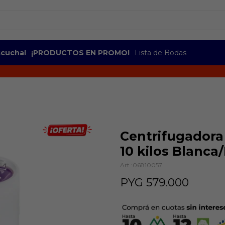
escucha!
¡PRODUCTOS EN PROMO!
Lista de Bodas
Centrifugadora
10 kilos Blanca/
06810057
PYG
579.000