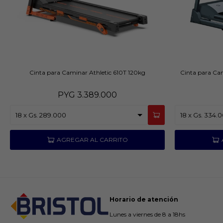
Cinta para Caminar Athletic 610T 120kg
Cinta para Cam
PYG
3.389.000
Horario de atención
Lunes a viernes de 8 a 18hs