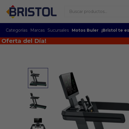
Categorías
Marcas
Sucursales
Motos Buler
¡Bristol te 
ta del Día!