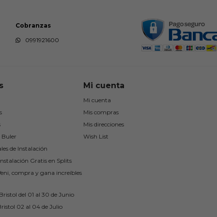
Cobranzas
0991921600
s
Mi cuenta
Mi cuenta
s
Mis compras
s
Mis direcciones
 Buler
Wish List
les de Instalación
nstalación Gratis en Splits
Veni, compra y gana increíbles
ristol del 01 al 30 de Junio
ristol 02 al 04 de Julio