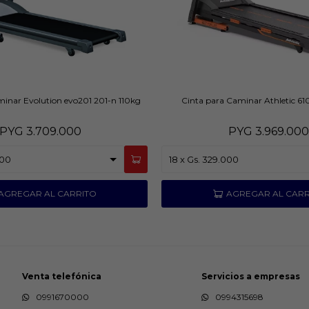
inar Evolution evo201 201-n 110kg
Cinta para Caminar Athletic 610
PYG
3.709.000
PYG
3.969.000
Venta telefónica
Servicios a empresas
0991670000
0994315698