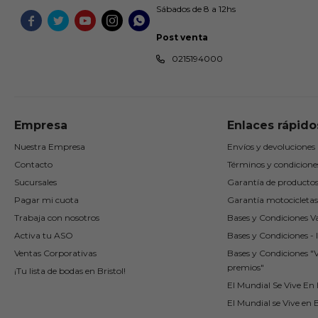
Sábados de 8 a 12hs





Post venta
0215194000
Empresa
Enlaces rápido
Nuestra Empresa
Envíos y devoluciones
Contacto
Términos y condicione
Sucursales
Garantía de producto
Pagar mi cuota
Garantía motocicletas
Trabaja con nosotros
Bases y Condiciones Va
Activa tu ASO
Bases y Condiciones - I
Ventas Corporativas
Bases y Condiciones "
premios"
¡Tu lista de bodas en Bristol!
El Mundial Se Vive En B
El Mundial se Vive en B