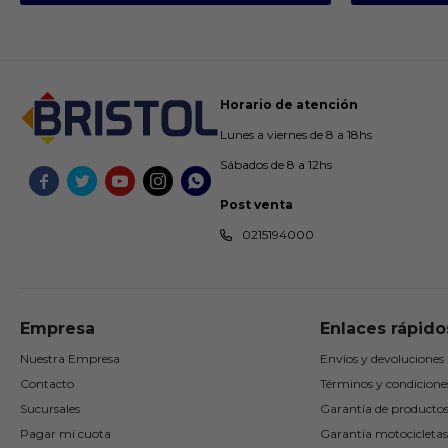
Horario de atención
Lunes a viernes de 8 a 18hs
Sábados de 8 a 12hs





Post venta
0215194000
Empresa
Enlaces rápido
Nuestra Empresa
Envíos y devoluciones
Contacto
Términos y condicione
Sucursales
Garantía de producto
Pagar mi cuota
Garantía motocicletas