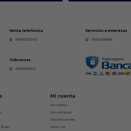
Venta telefónica
Servicios a empresas
0991670000
0994315698
Cobranzas
0991921600
s
Mi cuenta
Mi cuenta
s
Mis compras
s
Mis direcciones
 Buler
Wish List