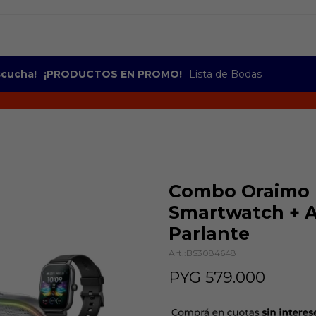
escucha!
¡PRODUCTOS EN PROMO!
Lista de Bodas
Combo Oraimo 
Smartwatch + A
Parlante
BS3084648
PYG
579.000