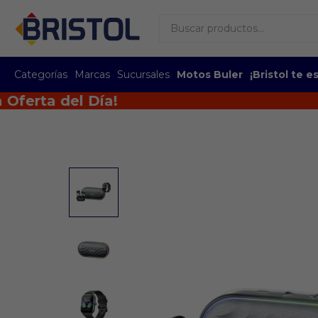
Categorías
Marcas
Sucursales
Motos Buler
¡Bristol te 
ta del Día!