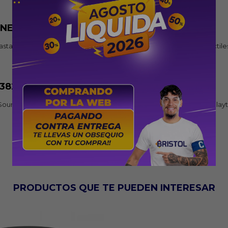
s NEO OTW-323
ta 30 horas de autonomía. Resistente al agua IPX4, controles táctile
-382
und y HavyBass. Hasta 16 horas de reproducción (30 horas con Playtim
PRODUCTOS QUE TE PUEDEN INTERESAR