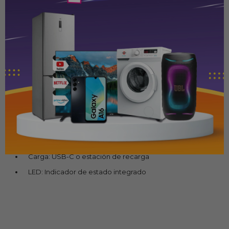
Gatillos: Adaptativos con niveles de tensión y fuerza
Touch Pad: Capacitivo de 2 puntos con mecanismo de
pulsación
Micrófono: Integrado
Altavoz: Integrado
Sensores: Acelerómetro, giroscopio y sensor de
movimiento
Interfaz: Jack de audio 3,5 mm
Botón Crear: Sí
Batería: 1.560 mAh
Carga: USB-C o estación de recarga
LED: Indicador de estado integrado