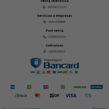
Venta telefónica
0991670000
Servicios a empresas
0994315698
Post venta
0215194000
Cobranzas
0991921600
© Copyright 2026 / Bristol