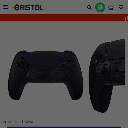


¡No
Imagen Ilustrativa