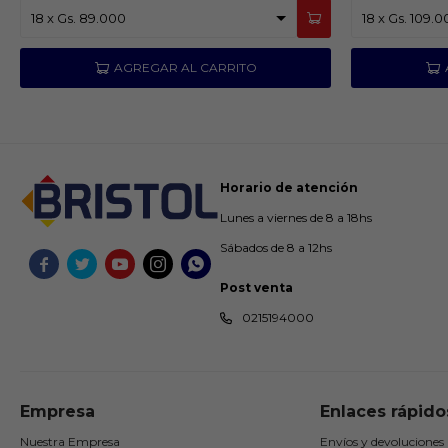
Horario de atención
Lunes a viernes de 8 a 18hs
Sábados de 8 a 12hs





Post venta
0215194000
Empresa
Enlaces rápido
Nuestra Empresa
Envíos y devoluciones