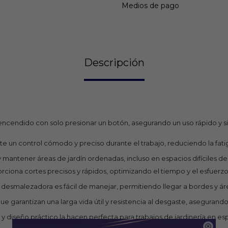
Medios de pago
Descripción
l encendido con solo presionar un botón, asegurando un uso rápido y 
un control cómodo y preciso durante el trabajo, reduciendo la fatig
y mantener áreas de jardín ordenadas, incluso en espacios difíciles d
ciona cortes precisos y rápidos, optimizando el tiempo y el esfuerzo 
a desmalezadora es fácil de manejar, permitiendo llegar a bordes y ár
e garantizan una larga vida útil y resistencia al desgaste, asegura
y diseño práctico la hacen perfecta para trabajos de jardinería en es
