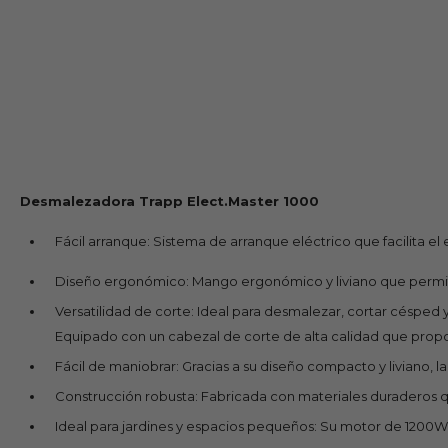
Desmalezadora Trapp Elect.Master 1000
Fácil arranque: Sistema de arranque eléctrico que facilita e
Diseño ergonómico: Mango ergonómico y liviano que permite 
Versatilidad de corte: Ideal para desmalezar, cortar césped 
Equipado con un cabezal de corte de alta calidad que propor
Fácil de maniobrar: Gracias a su diseño compacto y liviano, l
Construcción robusta: Fabricada con materiales duraderos qu
Ideal para jardines y espacios pequeños: Su motor de 1200W 