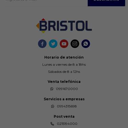





Horario de atención
Lunes a viernes de 8 a 18hs
Sábados de 8 a 12hs
Venta telefónica
0991670000
Servicios a empresas
0994315698
Post venta
0215194000