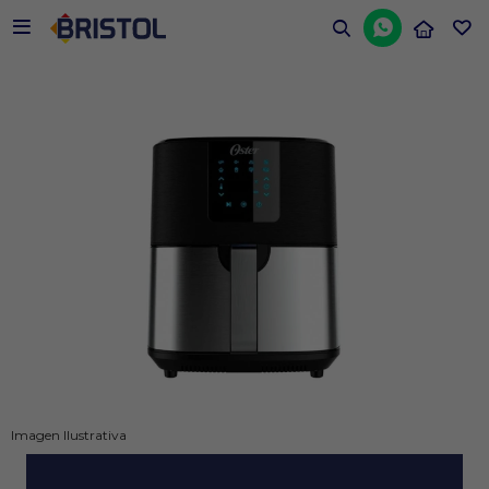


Imagen Ilustrativa