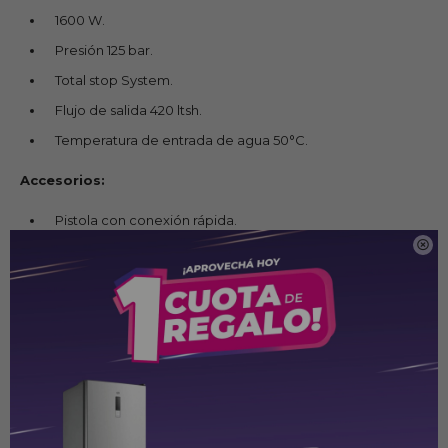
1600 W.
Presión 125 bar.
Total stop System.
Flujo de salida 420 ltsh.
Temperatura de entrada de agua 50°C.
Accesorios:
Pistola con conexión rápida.

Tubo alargador.
Boquilla rotativa.
Boquilla ajustable.
Boquilla espumadora.
Manguera 5 metros.
Ficha Técnica: