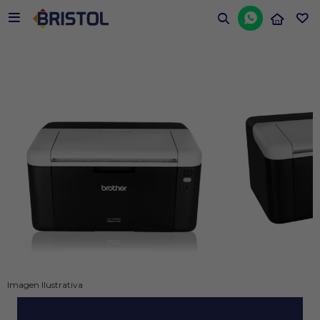


Imagen Ilustrativa