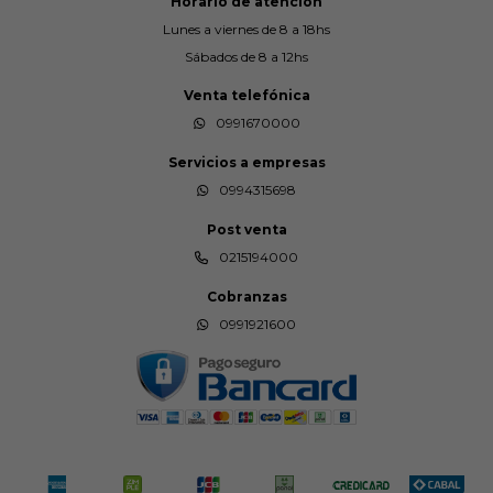
Horario de atención
Lunes a viernes de 8 a 18hs
Sábados de 8 a 12hs
Venta telefónica
0991670000
Servicios a empresas
0994315698
Post venta
0215194000
Cobranzas
0991921600