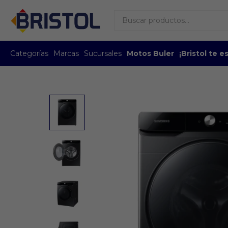
Categorías
Marcas
Sucursales
Motos Buler
¡Bristol te 