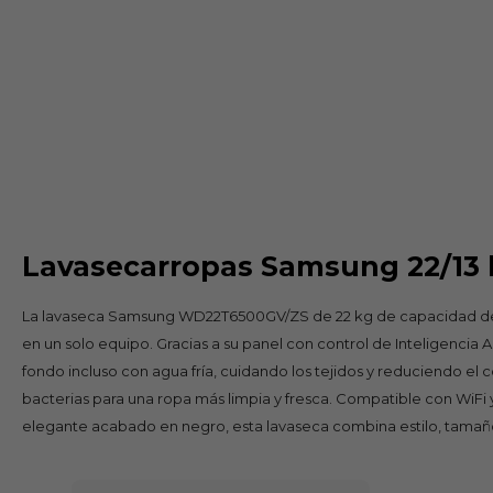
Lavasecarropas Samsung 22/13
La lavaseca Samsung WD22T6500GV/ZS de 22 kg de capacidad de lav
en un solo equipo. Gracias a su panel con control de Inteligencia A
fondo incluso con agua fría, cuidando los tejidos y reduciendo e
bacterias para una ropa más limpia y fresca. Compatible con WiFi
elegante acabado en negro, esta lavaseca combina estilo, tamaño g