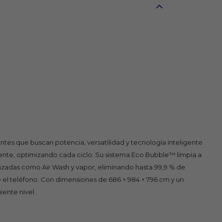
es que buscan potencia, versatilidad y tecnología inteligente
ergente, optimizando cada ciclo. Su sistema Eco Bubble™ limpia a
anzadas como Air Wash y vapor, eliminando hasta 99,9 % de
e el teléfono. Con dimensiones de 686 × 984 × 796 cm y un
ente nivel.