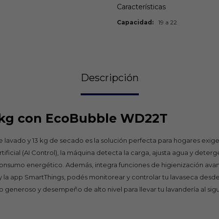
Características
Capacidad
19 a 22
Descripción
 kg con EcoBubble WD22T
ado y 13 kg de secado es la solución perfecta para hogares exigent
rtificial (AI Control), la máquina detecta la carga, ajusta agua y det
l consumo energético. Además, integra funciones de higienización av
 y la app SmartThings, podés monitorear y controlar tu lavaseca desd
eneroso y desempeño de alto nivel para llevar tu lavandería al sigui