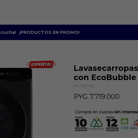
escucha!
¡PRODUCTOS EN PROMO!
Lavasecarropas
con EcoBubbl
BS7621
PYG
7.719.000