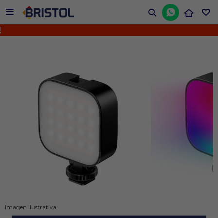


¡N
Imagen Ilustrativa