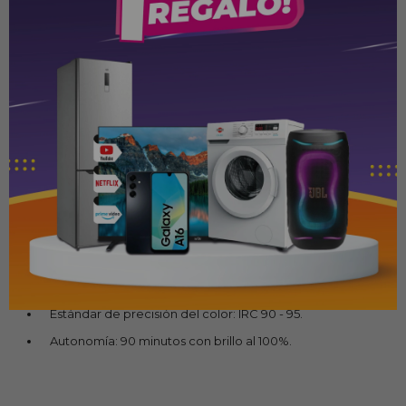
Perfecta para creadores de contenido, fotógrafos, videógrafos
o entusiastas que buscan una iluminación precisa, portátil y de
alta calidad.
Características
técnicas.
Modelo: U60 RGB.
Color: Negro.
Pantalla: LCD.
Potencia: 5 W.
Interfaz: USB-C.
Ángulo de iluminación: 120°.
Temperatura del color: 2500K-9000K.
Estándar de precisión del color: IRC 90 - 95.
Autonomía: 90 minutos con brillo al 100%.