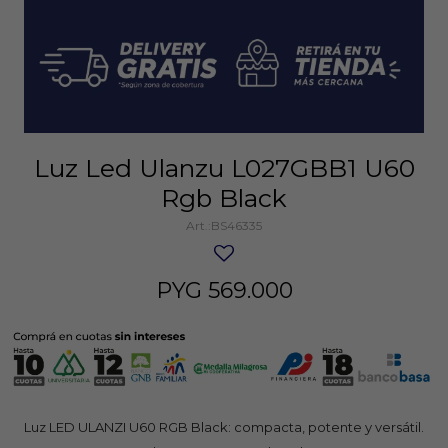
Luz Led Ulanzu L027GBB1 U60
Rgb Black
BS46335
PYG
569.000
Luz LED ULANZI U60 RGB Black: compacta, potente y versátil.