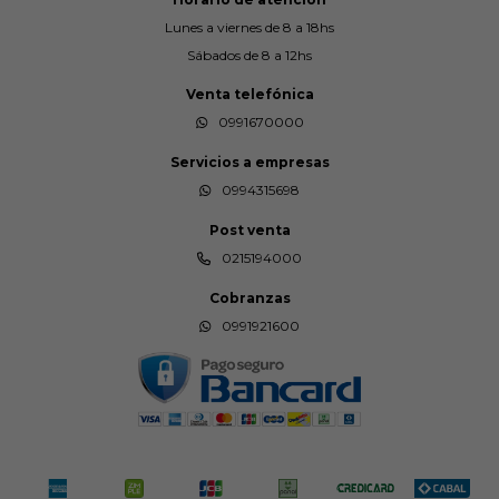
Lunes a viernes de 8 a 18hs
Sábados de 8 a 12hs
Venta telefónica
0991670000
Servicios a empresas
0994315698
Post venta
0215194000
Cobranzas
0991921600