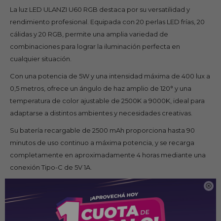
La luz LED ULANZI U60 RGB destaca por su versatilidad y
rendimiento profesional. Equipada con 20 perlas LED frías, 20
cálidas y 20 RGB, permite una amplia variedad de
combinaciones para lograr la iluminación perfecta en
cualquier situación.
Con una potencia de 5W y una intensidad máxima de 400 lux a
0,5 metros, ofrece un ángulo de haz amplio de 120° y una
temperatura de color ajustable de 2500K a 9000K, ideal para
adaptarse a distintos ambientes y necesidades creativas.
Su batería recargable de 2500 mAh proporciona hasta 90
minutos de uso continuo a máxima potencia, y se recarga
completamente en aproximadamente 4 horas mediante una
conexión Tipo-C de 5V 1A.
Compacta y portátil, con unas dimensiones de 68,7 x 68,7 x 25

mm, ofrece un índice de reproducción cromática (CRI) de 90-
95, garantizando colores fieles y naturales en cada toma.