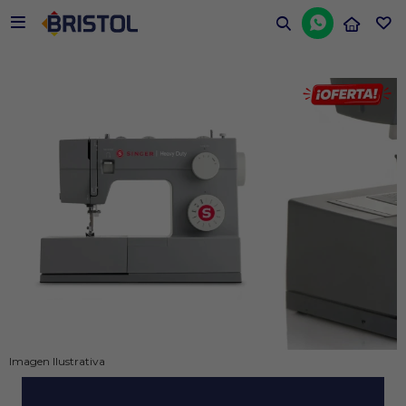


Imagen Ilustrativa