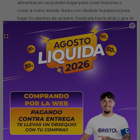
alimentación se pueden bajar para coser botones o
coser a mano alzada. Basta con deslizar la palanca para
bajar los dientes de arrastre. Deslícela hacia atrás y gire el
volante una vuelta completa para volver a subir los

dientes de arrastre.
Selector de puntadas (+) - Las puntadas incorporadas se
muestran en el selector de puntadas. Simplemente gire
el dial para seleccionar la puntada que desea coser.
Longitud de puntada ajustable (+) - Personalice el
aspecto de una puntada aumentando o disminuyendo la
distancia entre puntadas. Utilice esta función para
diversas técnicas de puntada como apliques, hilvanados
y mucho más.
Ancho de puntada ajustable (6 mm) - El tamaño de la
puntada de izquierda a derecha es ajustable, para que la
puntada sea más estrecha o más ancha según se desee.
Presión del prensatelas ajustable (+) - Al coser telas muy