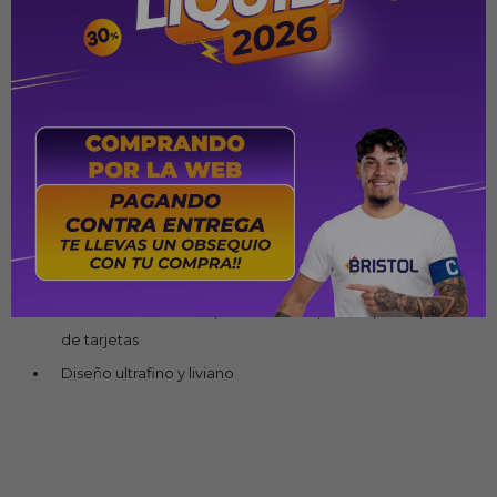
Características técnicas
Procesador: Intel Core i7-1255U Deca Core, 1.7 - 4.7 GHz
Memoria RAM: 8GB DDR4
Almacenamiento: 512GB SSD
Pantalla: 15.6” FHD (1920x1080) antirreflejo
Gráficos: Intel Iris Xe Graphics
Sistema operativo: Windows 11 Home (Inglés)
Teclado en inglés
Conectividad: Wi-Fi 6, Bluetooth 5.3, USB-C, HDMI, lector
de tarjetas
Diseño ultrafino y liviano