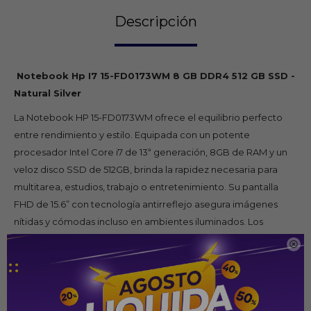
Descripción
Notebook Hp I7 15-FD0173WM 8 GB DDR4 512 GB SSD -
Natural Silver
La Notebook HP 15-FD0173WM ofrece el equilibrio perfecto
entre rendimiento y estilo. Equipada con un potente
procesador Intel Core i7 de 13ª generación, 8GB de RAM y un
veloz disco SSD de 512GB, brinda la rapidez necesaria para
multitarea, estudios, trabajo o entretenimiento. Su pantalla
FHD de 15.6” con tecnología antirreflejo asegura imágenes
nítidas y cómodas incluso en ambientes iluminados. Los
gráficos Intel Iris Xe garantizan una experiencia fluida en tareas

multimedia, diseño ligero o juegos casuales. Incluye Windows
11 Home en inglés, conectividad de última generación con Wi-
Fi 6, Bluetooth 5.3, puertos USB-C y HDMI, todo en un diseño
ultrafino, elegante y fácil de transportar.