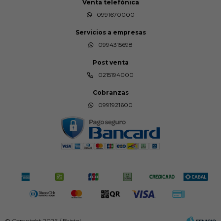
Venta telefónica
0991670000
Servicios a empresas
0994315698
Post venta
0215194000
Cobranzas
0991921600
© Copyright 2026 / Bristol