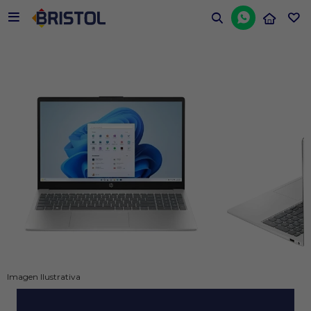


Imagen Ilustrativa