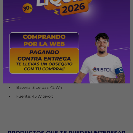
GHz)
Memoria RAM: 4 GB DDR4 (soldada)
Almacenamiento: 128 GB eMMC
Gráficos: Intel UHD Graphics integrados
Sistema operativo: Windows 11 Home (modo S)
Puertos: HDMI, USB-A 3.2, USB-A 2.0, USB-C 3.2, lector
SD, jack 3,5 mm
Conectividad: Wi-Fi 6, Bluetooth 5.2
Cámara y audio: Webcam HD 720p con obturador +
micrófono integrado
Batería: 3 celdas, 42 Wh
Fuente: 45 W bivolt