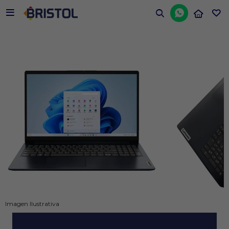


Imagen Ilustrativa