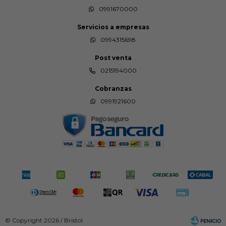
0991670000
Servicios a empresas
0994315698
Post venta
0215194000
Cobranzas
0991921600
© Copyright 2026 / Bristol