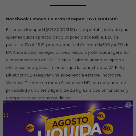
Notebook Lenovo Celeron Ideapad 1 82LX00D3US
El Lenovo Ideapad 1 (82LX00D3US) es un portátil pensado para
quienes buscan practicidad y un precio accesible. Equipa
pantalla HD de 15,6″, procesador Intel Celeron N4500 y 4 GB de
RAM, ideal para navegación web, estudio y ofimática ligera. Su
almacenamiento de 128 GB eMMC ofrece arranque rápido y
eficiencia energética, mientras que la conectividad Wi-Fi 6 y
Bluetooth 5.2 aseguran una experiencia estable. Incorpora
Windows 11 Home en modo S, webcam HD con obturador de
privacidad y un diseño ligero de 2,3 kg. Es la opción funcional y
compacta para tareas cotidianas.

Caracteristicas Tecnicas
Pantalla: 15,6″ HD (1366 × 768), antirreflejo
Procesador: Intel Celeron N4500 (2 núcleos, hasta 2.8