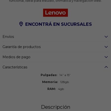
funcional, ideal para estudio, ofimática y navegación web.
ENCONTRÁ EN SUCURSALES
Envíos
Garantía de productos
Medios de pago
Características
Pulgadas
14” a 15”
Memoria
128gb
RAM
4gb
Descripción