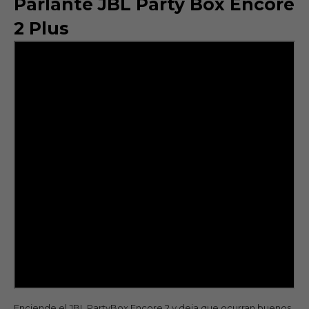
Parlante JBL Party Box Encore
2 Plus
Enciende el JBL PartyBox Encore 2 y deja que ocurran buenos