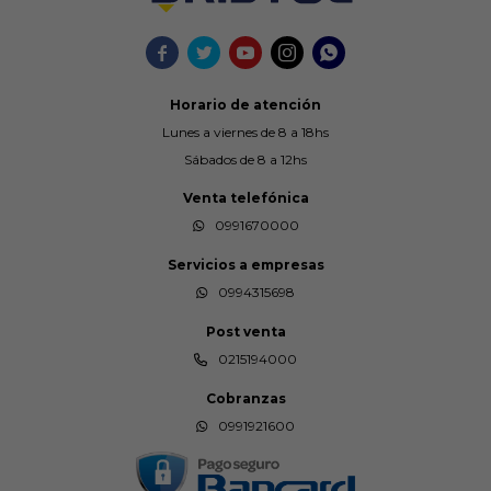





Horario de atención
Lunes a viernes de 8 a 18hs
Sábados de 8 a 12hs
Venta telefónica
0991670000
Servicios a empresas
0994315698
Post venta
0215194000
Cobranzas
0991921600