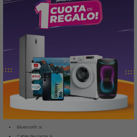
salpicaduras IPX4.
¿Qué hay mejor que un JBL PartyBox Encore 2? ¡Dos!
Combínalo o vincúlalo con otros altavoces compatibles con
JBL Auracast™ y disfruta de un auténtico sonido estéreo para
una noche de baile aún más salvaje. Y si 15 horas de música sin
parar no son suficientes, usa una batería recargable de
repuesto para que la música siga sonando. Crea un ambiente
impecable con la aplicación JBL PartyBox, con la que podrás
controlar tu lista de reproducción, añadir divertidos efectos de
sonido y llenar la atmósfera con un fantástico espectáculo de
luces, todo mientras mueves tu cuerpo en la pista de baile.
Sea cual sea la ocasión, el JBL PartyBox Encore 2 sabe cómo
intensificar todas las sensaciones.
Características
Bluetooth: si.
Cable de carga: si.