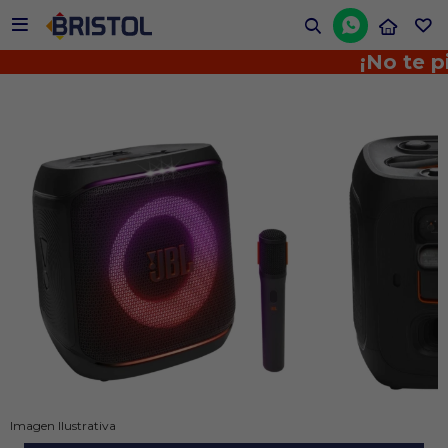


¡No te pierd
Imagen Ilustrativa