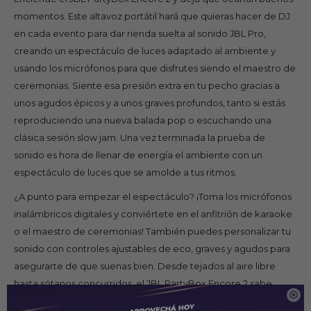
momentos. Este altavoz portátil hará que quieras hacer de DJ
en cada evento para dar rienda suelta al sonido JBL Pro,
creando un espectáculo de luces adaptado al ambiente y
usando los micrófonos para que disfrutes siendo el maestro de
ceremonias. Siente esa presión extra en tu pecho gracias a
unos agudos épicos y a unos graves profundos, tanto si estás
reproduciendo una nueva balada pop o escuchando una
clásica sesión slow jam. Una vez terminada la prueba de
sonido es hora de llenar de energía el ambiente con un
espectáculo de luces que se amolde a tus ritmos.
¿A punto para empezar el espectáculo? ¡Toma los micrófonos
inalámbricos digitales y conviértete en el anfitrión de karaoke
o el maestro de ceremonias! También puedes personalizar tu
sonido con controles ajustables de eco, graves y agudos para
asegurarte de que suenas bien. Desde tejados al aire libre
hasta sótanos concurridos, el JBL PartyBox Encore 2 sabe

cómo adaptarse, con su asa de agarre y su diseño resistente a