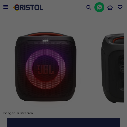


Imagen Ilustrativa