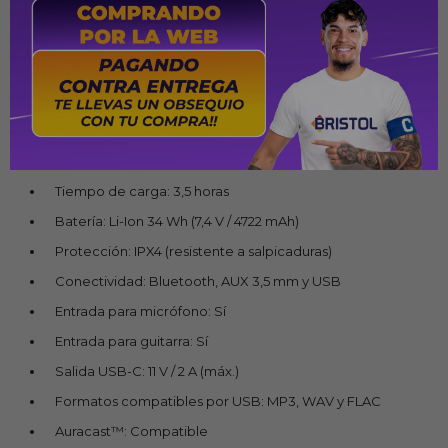
1 woofer de 5,25" (135 mm)
2 tweeters de cúpula de 0,75" (20 mm)
Bluetooth: 5.4
Perfiles Bluetooth: A2DP 1.4, AVRCP 1.6, TMAP 1.0, PBP 1.0
Tecnología: AI Sound Boost
Autonomía: Hasta 15 horas
Tiempo de carga: 3,5 horas
Batería: Li-Ion 34 Wh (7,4 V / 4722 mAh)
Protección: IPX4 (resistente a salpicaduras)
Conectividad: Bluetooth, AUX 3,5 mm y USB
Entrada para micrófono: Sí
Entrada para guitarra: Sí
Salida USB-C: 11 V / 2 A (máx.)
Formatos compatibles por USB: MP3, WAV y FLAC
Auracast™: Compatible