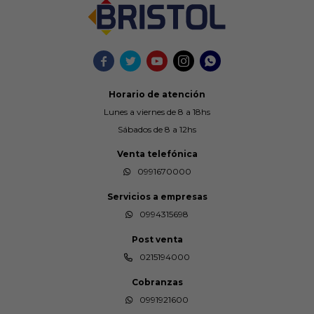





Horario de atención
Lunes a viernes de 8 a 18hs
Sábados de 8 a 12hs
Venta telefónica
0991670000
Servicios a empresas
0994315698
Post venta
0215194000
Cobranzas
0991921600