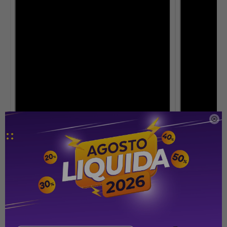

Especificaciones
Potencia de salida: 100 W RMS
Respuesta de frecuencia: 40 Hz – 20 kHz (-6 dB)
Relación señal/ruido: >80 dB
Transductores: