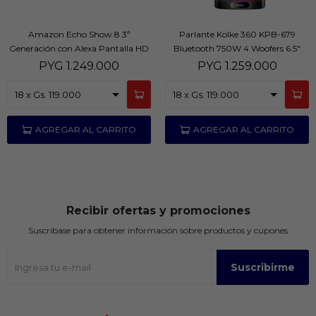
Amazon Echo Show 8 3ª
Parlante Kolke 360 KPB-679
Generación con Alexa Pantalla HD
Bluetooth 750W 4 Woofers 6.5"
8" Charcoal
RGB Karaoke
PYG
1.249.000
PYG
1.259.000
Recibir ofertas y promociones
Suscríbase para obtener información sobre productos y cupones
Suscribirme