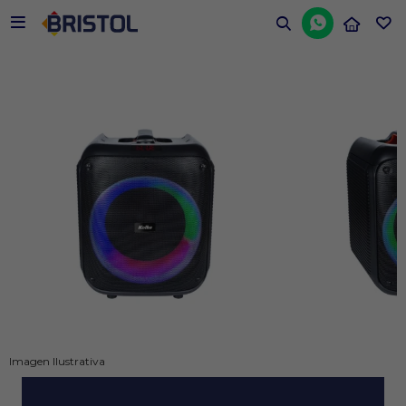


Imagen Ilustrativa