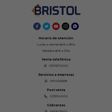





Horario de atención
Lunes a viernes de 8 a 18hs
Sábados de 8 a 12hs
Venta telefónica
0991670000
Servicios a empresas
0994315698
Post venta
0215194000
Cobranzas
0991921600