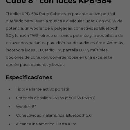
Cube 8’’ con luces KPB-584
El Kolke KPB-584 Party Cube es un parlante activo portátil
diseñado para llevar la música a cualquier lugar. Con 250 W de
potencia, un woofer de 8 pulgadas, conectividad Bluetooth
5.0 y función TWS, ofrece un sonido potente y la posibilidad de
enlazar dos parlantes para disfrutar de audio estéreo. Además,
incorpora luces LED, radio FM, pantalla LED y múltiples
opciones de conexión, convirtiéndose en una excelente
opción para reuniones y fiestas.
Especificaciones
Tipo: Parlante activo portátil
Potencia de salida: 250 W (5.500 W PMPO)
Woofer: 8"
Conectividad inalámbrica: Bluetooth 5.0
Alcance inalámbrico: Hasta 10 m