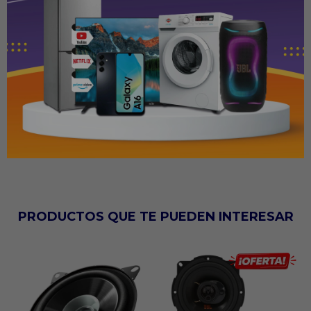
Potencia RMS: 35 W
Potencia máxima: 230 W
Respuesta de frecuencia: 25 Hz – 22 kHz
Sensibilidad: 89 dB
Impedancia: 4 Ω
Material del cono: Polipropileno
Profundidad de montaje: 44 mm
PRODUCTOS QUE TE PUEDEN INTERESAR