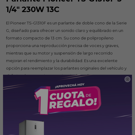
1/4" 230W 13C
El Pioneer TS-G1310F es un parlante de doble cono de la Serie
G, diseñado para ofrecer un sonido claro y equilibrado en un
formato compacto de 13 cm. Su cono de polipropileno
proporciona una reproducción precisa de voces y graves,
mientras que su motor y suspensión de largo recorrido
mejoran el rendimiento y la durabilidad. Es una excelente
opción para reemplazar los parlantes originales del vehículo y
disfrutar de una mejor experiencia de audio.

Especificaciones
Tipo: Parlante de doble cono para automóvil
Tamaño: 13 cm (5,25")
Diámetro del altavoz: 130 mm
Vías: 1 (doble cono)