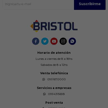
Suscribirme





Horario de atención
Lunes a viernes de 8 a 18hs
Sábados de 8 a 12hs
Venta telefónica
0991670000
Servicios a empresas
0994315698
Post venta