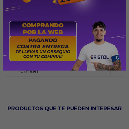
Ruedas a
Freno tr
Diseño r
pequeño
Edad Sugerida
Peso
+ 24 meses
50
PRODUCTOS QUE TE PUEDEN INTERESAR