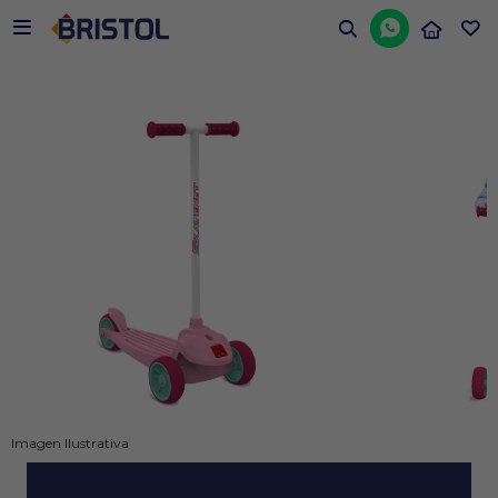


Imagen Ilustrativa