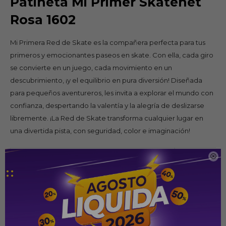
Patineta Mi Primer Skatenet
Rosa 1602
Mi Primera Red de Skate es la compañera perfecta para tus
primeros y emocionantes paseos en skate. Con ella, cada giro
se convierte en un juego, cada movimiento en un
descubrimiento, ¡y el equilibrio en pura diversión! Diseñada
para pequeños aventureros, les invita a explorar el mundo con
confianza, despertando la valentía y la alegría de deslizarse
libremente. ¡La Red de Skate transforma cualquier lugar en
una divertida pista, con seguridad, color e imaginación!
Detalles 

Manillar 
cuerpo.
Empuñad
comodid
Base con