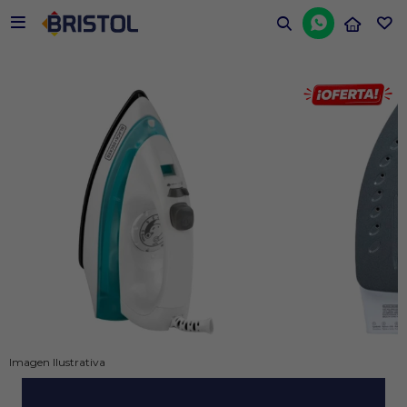


Imagen Ilustrativa