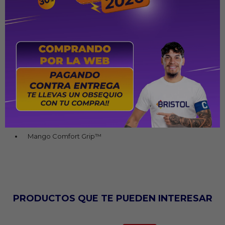
1100 watts
Suela antiadherente
Vapor variable
Rocío fino
Guía de tejidos
Selector de tejidos
Cable giratorio de 180°
Talón de descanso
Mango Comfort Grip™
PRODUCTOS QUE TE PUEDEN INTERESAR