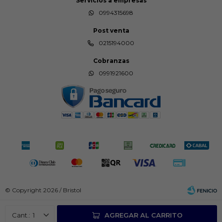
Servicios a empresas
0994315698
Post venta
0215194000
Cobranzas
0991921600
© Copyright 2026 / Bristol
1
AGREGAR AL CARRITO