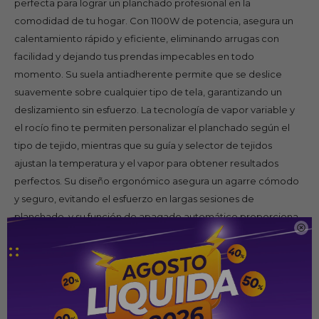
perfecta para lograr un planchado profesional en la
comodidad de tu hogar. Con 1100W de potencia, asegura un
calentamiento rápido y eficiente, eliminando arrugas con
facilidad y dejando tus prendas impecables en todo
momento. Su suela antiadherente permite que se deslice
suavemente sobre cualquier tipo de tela, garantizando un
deslizamiento sin esfuerzo. La tecnología de vapor variable y
el rocío fino te permiten personalizar el planchado según el
tipo de tejido, mientras que su guía y selector de tejidos
ajustan la temperatura y el vapor para obtener resultados
perfectos. Su diseño ergonómico asegura un agarre cómodo
y seguro, evitando el esfuerzo en largas sesiones de
planchado, y su función de apagado automático proporciona

mayor seguridad cuando no está en uso. Además, su
capacidad de tanque es ideal para sesiones continuas sin
necesidad de recargar, y el cable de 1.8 metros te da libertad
para llegar a todos los rincones de tus prendas.
Características