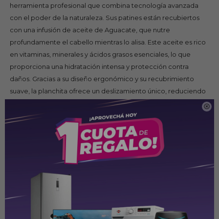
herramienta profesional que combina tecnología avanzada
con el poder de la naturaleza. Sus patines están recubiertos
con una infusión de aceite de Aguacate, que nutre
profundamente el cabello mientras lo alisa. Este aceite es rico
en vitaminas, minerales y ácidos grasos esenciales, lo que
proporciona una hidratación intensa y protección contra
daños. Gracias a su diseño ergonómico y su recubrimiento
suave, la planchita ofrece un deslizamiento único, reduciendo
el frizz y dejando el cabello suave, brillante y saludable. Ideal

para todo tipo de cabello, especialmente para quienes buscan
un alisado duradero y reparador.
Características
.
Patín verde de 25cm long.
Plancha On/Of con cierre de seguridad,
Bivolt, alcanza los 230°C/450°F.
Control: Led