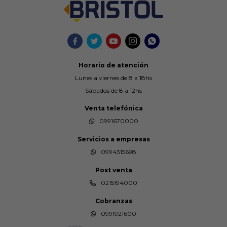





Horario de atención
Lunes a viernes de 8 a 18hs
Sábados de 8 a 12hs
Venta telefónica
0991670000
Servicios a empresas
0994315698
Post venta
0215194000
Cobranzas
0991921600