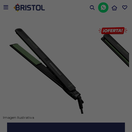


Imagen Ilustrativa