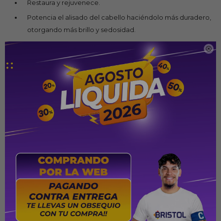
Restaura y rejuvenece.
Potencia el alisado del cabello haciéndolo más duradero,
otorgando más brillo y sedosidad.
Características técnicas

Rulos Con La Plancha
Su diseño, componentes y temperatura de uso, le dan a
esta plancha la posibilidad de crear rulos.
Rango De Temperatura
El rango es de 150°c a 230°c
Patin Flotante
Se adaptan a la inclinación o giro de la plancha durante
su uso para un alisado parejo, o rulos definidos.
Largo Del Cable