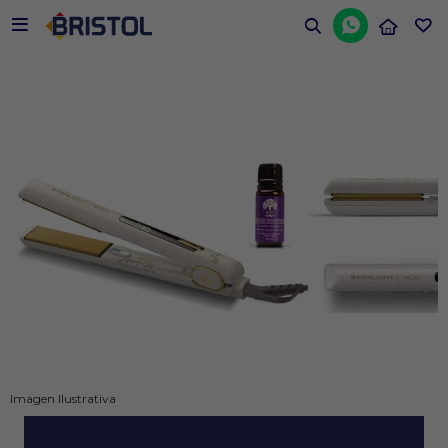


Imagen Ilustrativa