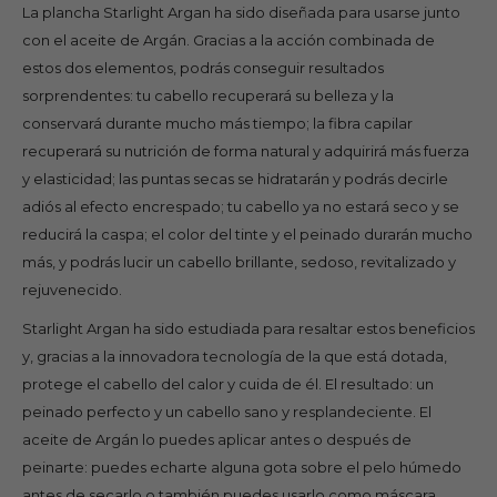
La plancha Starlight Argan ha sido diseñada para usarse junto
con el aceite de Argán. Gracias a la acción combinada de
estos dos elementos, podrás conseguir resultados
sorprendentes: tu cabello recuperará su belleza y la
conservará durante mucho más tiempo; la fibra capilar
recuperará su nutrición de forma natural y adquirirá más fuerza
y elasticidad; las puntas secas se hidratarán y podrás decirle
adiós al efecto encrespado; tu cabello ya no estará seco y se
reducirá la caspa; el color del tinte y el peinado durarán mucho
más, y podrás lucir un cabello brillante, sedoso, revitalizado y
rejuvenecido.
Starlight Argan ha sido estudiada para resaltar estos beneficios
y, gracias a la innovadora tecnología de la que está dotada,
protege el cabello del calor y cuida de él. El resultado: un
peinado perfecto y un cabello sano y resplandeciente. El
aceite de Argán lo puedes aplicar antes o después de
peinarte: puedes echarte alguna gota sobre el pelo húmedo
antes de secarlo o también puedes usarlo como máscara