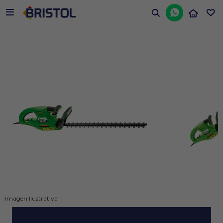


Imagen Ilustrativa