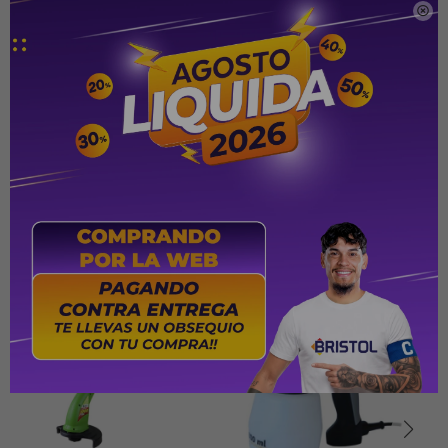

220V
Rango de corte 51 cm.
Sistema de protección al usuario, que solamente puede
ser accionado con las dos manos.
PRODUCTOS QUE TE PUEDEN INTERESAR