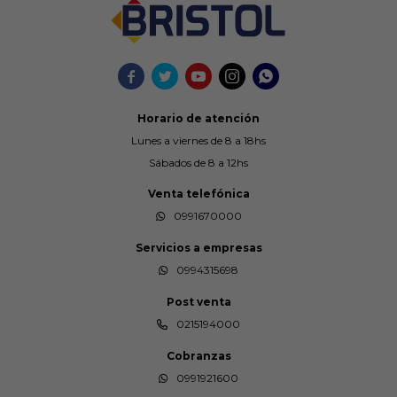





Horario de atención
Lunes a viernes de 8 a 18hs
Sábados de 8 a 12hs
Venta telefónica
0991670000
Servicios a empresas
0994315698
Post venta
0215194000
Cobranzas
0991921600